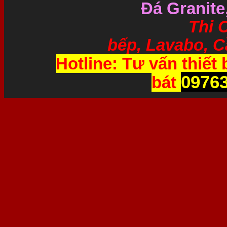
Đá Granite
Thi Công và 
bếp, Lavabo, Cầ
Hotline: Tư vấn thiết 
0976
bát