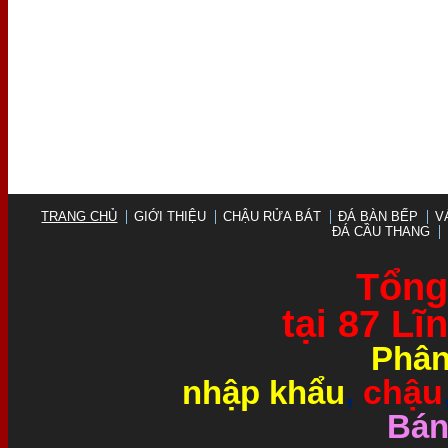
TRANG CHỦ
GIỚI THIỆU
CHẬU RỬA BÁT
ĐÁ BÀN BẾP
V
ĐÁ CẦU THANG
Tổng 
tại 87 L
Phân
chậu
nhập khẩu
,
Bán