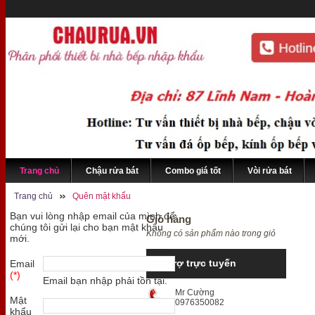
Trang chủ
Chậu rửa bát
Combo giá tốt
Vòi rửa bát
Trang chủ
Quên mật khẩu
Bạn vui lòng nhập email của mình để
Giỏ hàng
chúng tôi gửi lại cho bạn mật khẩu
Không có sản phẩm nào trong giỏ
mới.
Hỗ trợ trực tuyến
Email
(*)
Email bạn nhập phải tồn tại.
Mr Cường
Mật
0976350082
khẩu