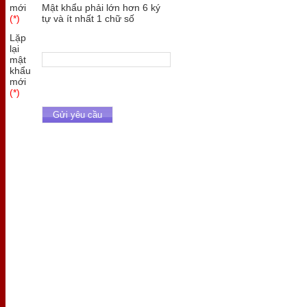
mới
Mật khẩu phải lớn hơn 6 ký
(*)
tự và ít nhất 1 chữ số
Lặp
lại
mật
khẩu
mới
(*)
Gửi yêu cầu