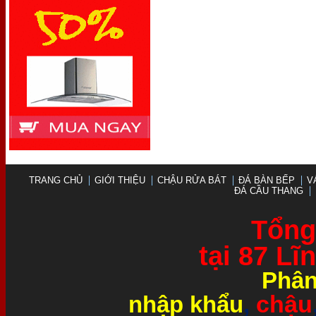
TRANG CHỦ
GIỚI THIỆU
CHẬU RỬA BÁT
ĐÁ BÀN BẾP
V
ĐÁ CẦU THANG
Tổng 
tại 87 L
Phân
chậu
nhập khẩu
,