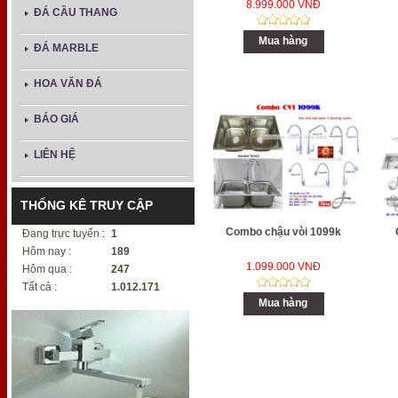
8.999.000 VNĐ
ĐÁ CẦU THANG
Mua hàng
ĐÁ MARBLE
HOA VĂN ĐÁ
BÁO GIÁ
LIÊN HỆ
THỐNG KÊ TRUY CẬP
Combo chậu vòi 1099k
Đang trực tuyến :
1
Hôm nay :
189
1.099.000 VNĐ
Hôm qua :
247
Tất cả :
1.012.171
Mua hàng