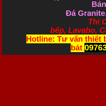
Bán
Đá Granite
Thi Công và 
bếp, Lavabo, Cầ
Hotline: Tư vấn thiết 
0976
bát