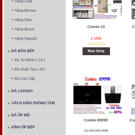
Hãng Cata
Hãng Binova
Hãng Faro
Combo 10
C
Hãng Bosch
Hãng Napoliz
1 VNĐ
ĐÁ BÀN BẾP
Mua hàng
Đá Tự Nhiên ( 19 )
Đá Nhân Tạo ( 29 )
Đá Cao Cấp
ĐÁ LAVABO
VÁCH KÍNH PHÒNG TẮM
ĐÁ ỐP MỘ
Combo 8999K
Com
KÍNH ỐP BẾP
22.400.000 VNĐ