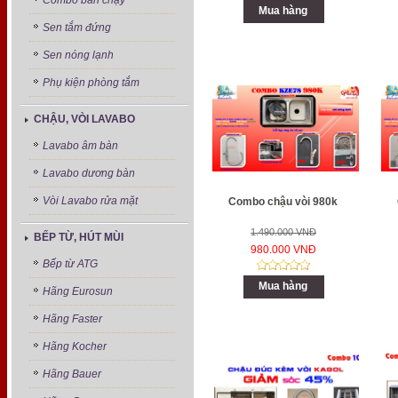
Combo bán chạy
Mua hàng
Sen tắm đứng
Sen nóng lạnh
Phụ kiện phòng tắm
CHẬU, VÒI LAVABO
Lavabo âm bàn
Lavabo dương bàn
Vòi Lavabo rửa mặt
Combo chậu vòi 980k
1.490.000 VNĐ
BẾP TỪ, HÚT MÙI
980.000 VNĐ
Bếp từ ATG
Mua hàng
Hãng Eurosun
Hãng Faster
Hãng Kocher
Hãng Bauer