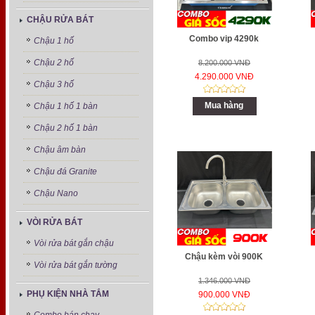
CHẬU RỬA BÁT
Combo vip 4290k
Chậu 1 hố
Chậu 2 hố
8.200.000 VNĐ
4.290.000 VNĐ
Chậu 3 hố
Mua hàng
Chậu 1 hố 1 bàn
Chậu 2 hố 1 bàn
Chậu âm bàn
Chậu đá Granite
Chậu Nano
VÒI RỬA BÁT
Vòi rửa bát gắn chậu
Chậu kèm vòi 900K
Vòi rửa bát gắn tường
1.346.000 VNĐ
PHỤ KIỆN NHÀ TẮM
900.000 VNĐ