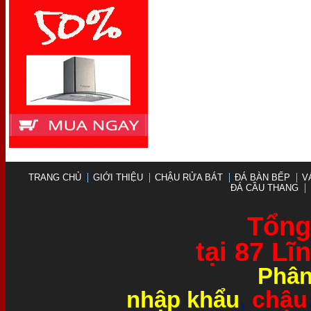
TRANG CHỦ
GIỚI THIỆU
CHẬU RỬA BÁT
ĐÁ BÀN BẾP
V
ĐÁ CẦU THANG
Tổng 
tại 87 L
Phân
chậu
nhập khẩu
,