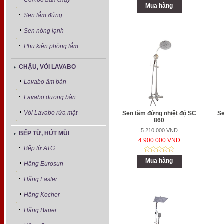
Combo bán chạy
Mua hàng
Sen tắm đứng
Sen nóng lạnh
Phụ kiện phòng tắm
CHẬU, VÒI LAVABO
Lavabo âm bàn
Lavabo dương bàn
Vòi Lavabo rửa mặt
Sen tắm đứng nhiệt độ SC
Se
860
5.210.000 VNĐ
BẾP TỪ, HÚT MÙI
4.900.000 VNĐ
Bếp từ ATG
Mua hàng
Hãng Eurosun
Hãng Faster
Hãng Kocher
Hãng Bauer