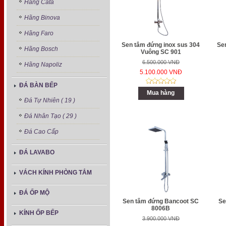
Hãng Cata
Hãng Binova
Hãng Faro
Sen tắm đứng inox sus 304
Se
Hãng Bosch
Vuông SC 901
6.500.000 VNĐ
Hãng Napoliz
5.100.000 VNĐ
ĐÁ BÀN BẾP
Mua hàng
Đá Tự Nhiên ( 19 )
Đá Nhân Tạo ( 29 )
Đá Cao Cấp
ĐÁ LAVABO
VÁCH KÍNH PHÒNG TẮM
ĐÁ ỐP MỘ
Sen tắm đứng Bancoot SC
Se
8006B
KÍNH ỐP BẾP
3.900.000 VNĐ