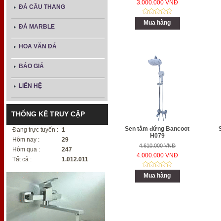
3.000.000 VNĐ
ĐÁ CẦU THANG
Mua hàng
ĐÁ MARBLE
HOA VĂN ĐÁ
BÁO GIÁ
LIÊN HỆ
THỐNG KÊ TRUY CẬP
Sen tắm đứng Bancoot
Đang trực tuyến :
1
H079
Hôm nay :
29
4.610.000 VNĐ
Hôm qua :
247
4.000.000 VNĐ
Tất cả :
1.012.011
Mua hàng