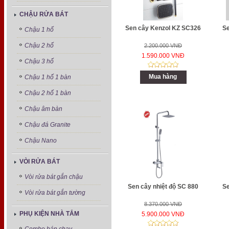
CHẬU RỬA BÁT
Sen cây Kenzol KZ SC326
Se
Chậu 1 hố
Chậu 2 hố
2.200.000 VNĐ
1.590.000 VNĐ
Chậu 3 hố
Mua hàng
Chậu 1 hố 1 bàn
Chậu 2 hố 1 bàn
Chậu âm bàn
Chậu đá Granite
Chậu Nano
VÒI RỬA BÁT
Vòi rửa bát gắn chậu
Sen cây nhiệt độ SC 880
Se
Vòi rửa bát gắn tường
8.370.000 VNĐ
PHỤ KIỆN NHÀ TẮM
5.900.000 VNĐ