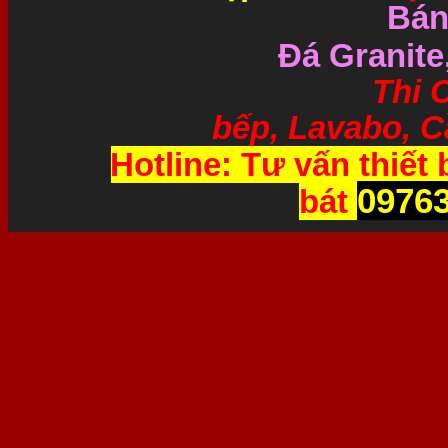
Bán
Đá Granite
Thi Công và 
bếp, Lavabo, Cầ
Hotline: Tư vấn thiết 
0976
bát