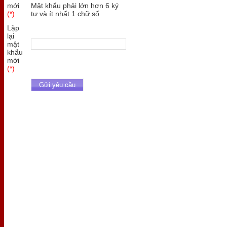
mới
Mật khẩu phải lớn hơn 6 ký
(*)
tự và ít nhất 1 chữ số
Lặp
lại
mật
khẩu
mới
(*)
Gửi yêu cầu