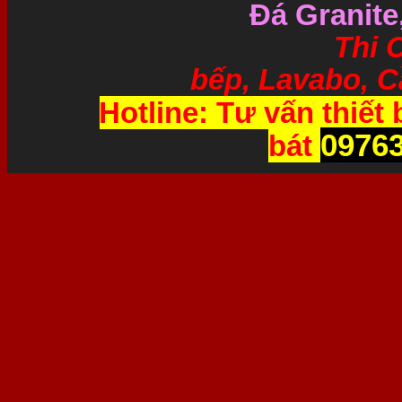
Đá Granite
Thi Công và 
bếp, Lavabo, Cầ
Hotline: Tư vấn thiết 
0976
bát