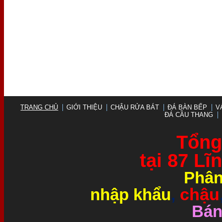
TRANG CHỦ
GIỚI THIỆU
CHẬU RỬA BÁT
ĐÁ BÀN BẾP
V
ĐÁ CẦU THANG
Tổng 
tại 87 L
Phân
chậu
nhập khẩu
,
Bán