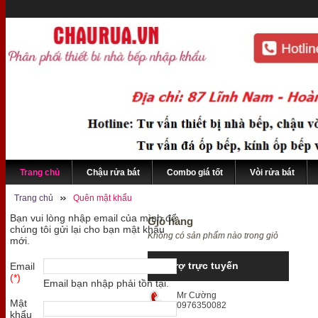
Trang chủ
Chậu rửa bát
Combo giá tốt
Vòi rửa bát
Trang chủ
Quên mật khẩu
Bạn vui lòng nhập email của mình để
Giỏ hàng
chúng tôi gửi lại cho bạn mật khẩu
Không có sản phẩm nào trong giỏ
mới.
Hỗ trợ trực tuyến
Email
(*)
Email bạn nhập phải tồn tại.
Mr Cường
Mật
0976350082
khẩu