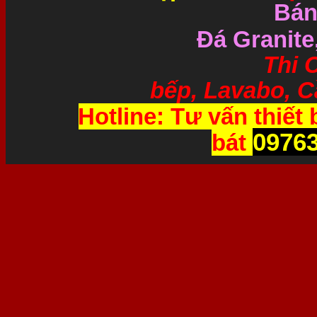
Bán
Đá Granite
Thi Công và 
bếp, Lavabo, Cầ
Hotline: Tư vấn thiết 
0976
bát