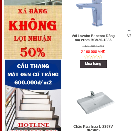
Vòi Lavabo Bancoot Đồng
V
mạ crom BCV20-1836
(20cm)
2.650.000 VNĐ
2.160.000 VNĐ
Mua hàng
Chậu Rửa Inax L-2397V
(EC/FC)