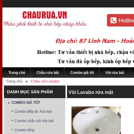
Trang chủ
Chậu rửa bát
Combo giá tốt
Vòi rửa bát
Trang chủ
Chậu, vòi Lavabo
DANH MỤC SẢN PHẨM
Vòi Lavabo rửa mặt
COMBO GIÁ TỐT
Combo Bếp từ, hút mùi
Combo chậu vòi rửa bát
Combo tổng