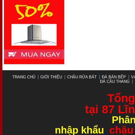
TRANG CHỦ
GIỚI THIỆU
CHẬU RỬA BÁT
ĐÁ BÀN BẾP
V
ĐÁ CẦU THANG
Tổng 
tại 87 L
Phân
chậu
nhập khẩu
,