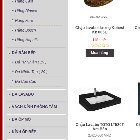
Hãng Cata
Hãng Binova
Hãng Faro
Chậu lavabo dương Kobesi
Ch
Hãng Bosch
Kb 065L
Hãng Napoliz
Liên hệ
ĐÁ BÀN BẾP
Mua hàng
Đá Tự Nhiên ( 19 )
Đá Nhân Tạo ( 29 )
Đá Cao Cấp
ĐÁ LAVABO
VÁCH KÍNH PHÒNG TẮM
ĐÁ ỐP MỘ
Chậu Lavabo TOTO LT520T
C
Âm Bàn
KÍNH ỐP BẾP
2.420.000 VNĐ