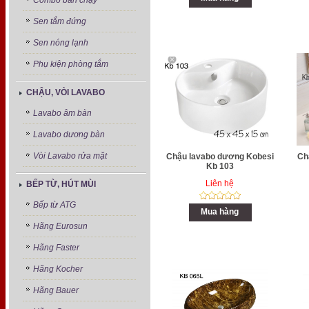
Combo bán chạy
Sen tắm đứng
Sen nóng lạnh
Phụ kiện phòng tắm
CHẬU, VÒI LAVABO
Lavabo âm bàn
Lavabo dương bàn
Vòi Lavabo rửa mặt
Chậu lavabo dương Kobesi
Ch
Kb 103
Liên hệ
BẾP TỪ, HÚT MÙI
Bếp từ ATG
Mua hàng
Hãng Eurosun
Hãng Faster
Hãng Kocher
Hãng Bauer