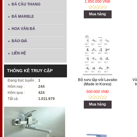
1.950.000 VNĐ
ĐÁ CẦU THANG
Mua hàng
ĐÁ MARBLE
HOA VĂN ĐÁ
BÁO GIÁ
LIÊN HỆ
THỐNG KÊ TRUY CẬP
Bộ sưu tập vòi Lavabo
Vò
Đang trực tuyến :
1
(Made in Korea)
I
Hôm nay :
244
500.000 VNĐ
Hôm qua :
424
Tất cả :
1.011.979
Mua hàng