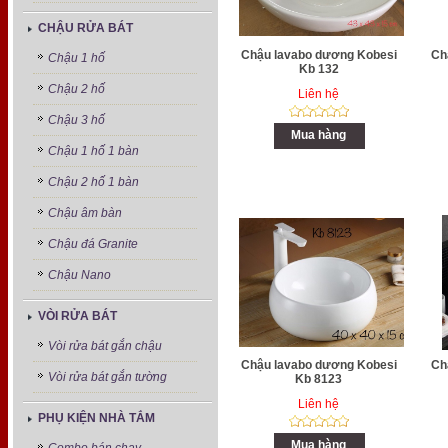
CHẬU RỬA BÁT
Chậu lavabo dương Kobesi
Ch
Chậu 1 hố
Kb 132
Chậu 2 hố
Liên hệ
Chậu 3 hố
Mua hàng
Chậu 1 hố 1 bàn
Chậu 2 hố 1 bàn
Chậu âm bàn
Chậu đá Granite
Chậu Nano
VÒI RỬA BÁT
Vòi rửa bát gắn chậu
Chậu lavabo dương Kobesi
Ch
Vòi rửa bát gắn tường
Kb 8123
Liên hệ
PHỤ KIỆN NHÀ TẮM
Mua hàng