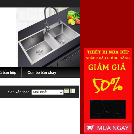
á bàn bếp
Combo bán chạy
Sắp xếp theo