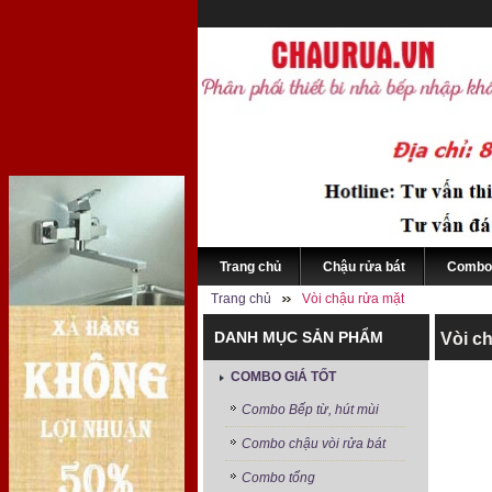
Trang chủ
Chậu rửa bát
Combo 
Trang chủ
Vòi chậu rửa mặt
DANH MỤC SẢN PHẨM
Vòi c
COMBO GIÁ TỐT
Combo Bếp từ, hút mùi
Combo chậu vòi rửa bát
Combo tổng