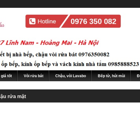
giá tốt
Vòi rửa bát
Chậu, vòi Lavabo
Bếp từ, hút mùi
Đ
hậu rửa mặt