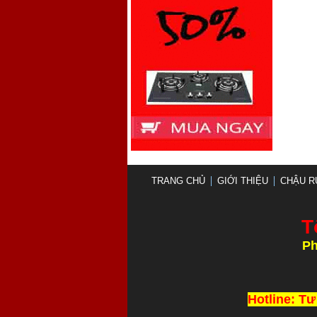
TRANG CHỦ
GIỚI THIỆU
CHẬU R
T
Ph
Thi Công và L
Hotline: Tư