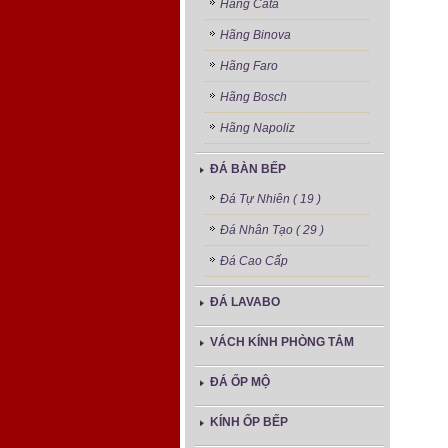
Hãng Cata
Hãng Binova
Hãng Faro
Hãng Bosch
Hãng Napoliz
ĐÁ BÀN BẾP
Đá Tự Nhiên ( 19 )
Đá Nhân Tạo ( 29 )
Đá Cao Cấp
ĐÁ LAVABO
VÁCH KÍNH PHÒNG TẮM
ĐÁ ỐP MỘ
KÍNH ỐP BẾP