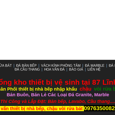
ỬA BÁT
ĐÁ BÀN BẾP
VÁCH KÍNH PHÒNG TẮM
ĐÁ MARBLE
ĐÁ 
ĐÁ CẦU THANG
HOA VĂN ĐÁ
BÁO GIÁ
LIÊN HỆ
ổng kho thiết bị vệ sinh tại 87 Lĩ
chậu
vòi rửa 
ân Phối thiết bị nhà bếp nhập khẩu
,
,
Bán Buôn, Bán Lẻ Các Loại Đá Granite, Marble
ắp Đặt: Bàn bếp, Lavabo, Cầu thang.....
0976350082
 vấn thiết bị nhà bếp, chậu vòi rửa bát