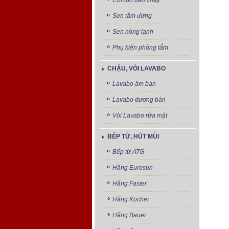
Combo bán chạy
Sen tắm đứng
Sen nóng lạnh
Phụ kiện phòng tắm
CHẬU, VÒI LAVABO
Lavabo âm bàn
Lavabo dương bàn
Vòi Lavabo rửa mặt
BẾP TỪ, HÚT MÙI
Bếp từ ATG
Hãng Eurosun
Hãng Faster
Hãng Kocher
Hãng Bauer