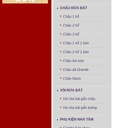
CHẬU RỬA BÁT
Chậu 1 hố
Chậu 2 hố
Chậu 3 hố
Chậu 1 hố 1 bàn
Chậu 2 hố 1 bàn
Chậu âm bàn
Chậu đá Granite
Chậu Nano
VÒI RỬA BÁT
Vòi rửa bát gắn chậu
Vòi rửa bát gắn tường
PHỤ KIỆN NHÀ TẮM