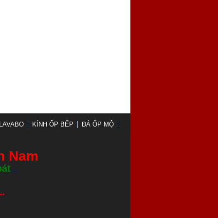
LAVABO
KÍNH ỐP BẾP
ĐÁ ỐP MỘ
nh Nam
bát
...
.