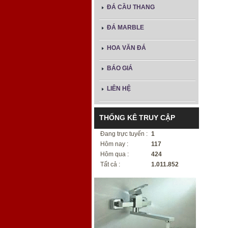
ĐÁ CẦU THANG
ĐÁ MARBLE
HOA VĂN ĐÁ
BÁO GIÁ
LIÊN HỆ
THỐNG KÊ TRUY CẬP
Đang trực tuyến :
1
Hôm nay :
117
Hôm qua :
424
Tất cả :
1.011.852