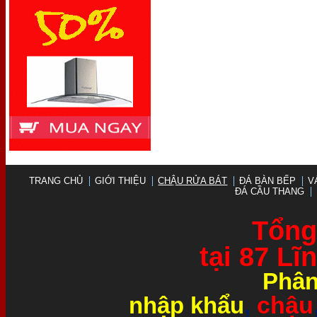
TRANG CHỦ
GIỚI THIỆU
CHẬU RỬA BÁT
ĐÁ BÀN BẾP
V
ĐÁ CẦU THANG
Tổng 
tại 87 L
Phân
chậu
nhập khẩu
,