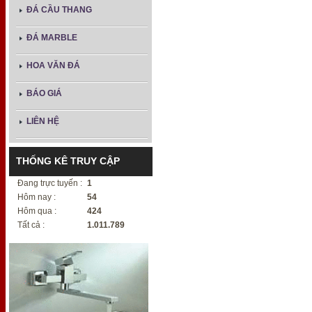
ĐÁ CẦU THANG
ĐÁ MARBLE
HOA VĂN ĐÁ
BÁO GIÁ
LIÊN HỆ
THỐNG KÊ TRUY CẬP
Đang trực tuyến :
1
Hôm nay :
54
Hôm qua :
424
Tất cả :
1.011.789