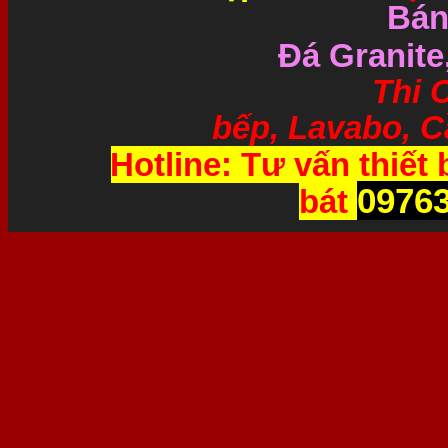
Bán
Đá Granite
Thi Công và 
bếp, Lavabo, Cầ
Hotline: Tư vấn thiết 
0976
bát