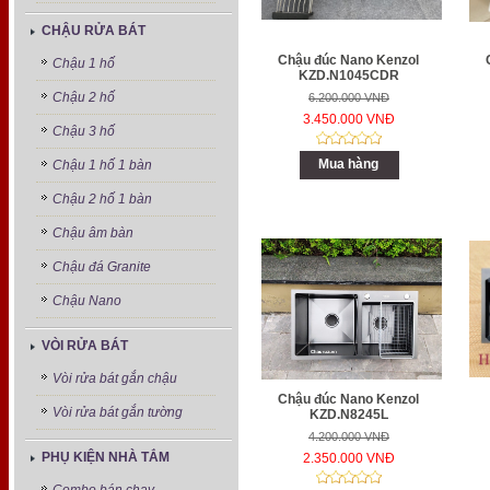
CHẬU RỬA BÁT
Chậu đúc Nano Kenzol
Chậu 1 hố
KZD.N1045CDR
Chậu 2 hố
6.200.000 VNĐ
3.450.000 VNĐ
Chậu 3 hố
Mua hàng
Chậu 1 hố 1 bàn
Chậu 2 hố 1 bàn
Chậu âm bàn
Chậu đá Granite
Chậu Nano
VÒI RỬA BÁT
Vòi rửa bát gắn chậu
Chậu đúc Nano Kenzol
Vòi rửa bát gắn tường
KZD.N8245L
4.200.000 VNĐ
PHỤ KIỆN NHÀ TẮM
2.350.000 VNĐ