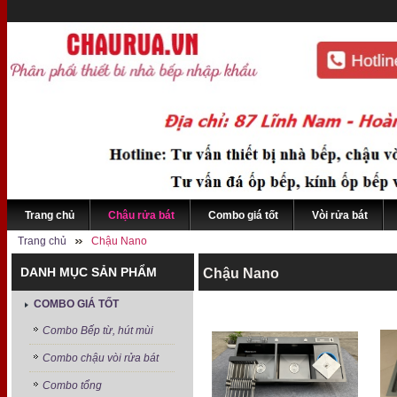
Trang chủ
Chậu rửa bát
Combo giá tốt
Vòi rửa bát
Trang chủ
Chậu Nano
DANH MỤC SẢN PHẨM
Chậu Nano
COMBO GIÁ TỐT
Combo Bếp từ, hút mùi
Combo chậu vòi rửa bát
Combo tổng