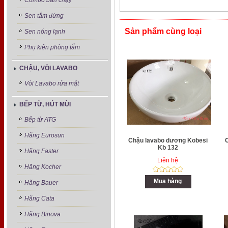
Combo bán chạy
Sen tắm đứng
Sản phẩm cùng loại
Sen nóng lạnh
Phụ kiện phòng tắm
CHẬU, VÒI LAVABO
Vòi Lavabo rửa mặt
BẾP TỪ, HÚT MÙI
Bếp từ ATG
Hãng Eurosun
Chậu lavabo dương Kobesi
Kb 132
Hãng Faster
Liên hệ
Hãng Kocher
Mua hàng
Hãng Bauer
Hãng Cata
Hãng Binova