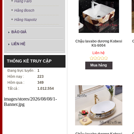
Hãng Faro
Hãng Bosch
Hãng Napoliz
BÁO GIÁ
Chậu lavabo dương Kobesi
LIÊN HỆ
Kb 6004
Liên hệ
THỐNG KÊ TRUY CẬP
Mua hàng
Đang trực tuyến :
1
Hôm nay :
223
Hôm qua :
349
Tất cả :
1.012.554
images/stores/2026/08/08/1-
Banner.jpg