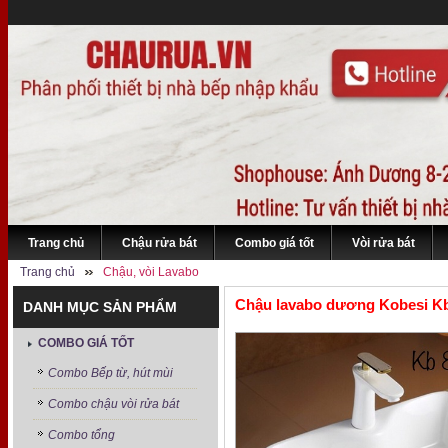
Trang chủ
Chậu rửa bát
Combo giá tốt
Vòi rửa bát
Trang chủ
Chậu, vòi Lavabo
Chậu lavabo dương Kobesi K
DANH MỤC SẢN PHẨM
COMBO GIÁ TỐT
Combo Bếp từ, hút mùi
Combo chậu vòi rửa bát
Combo tổng