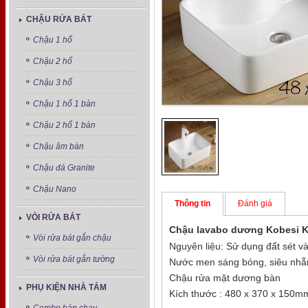
CHẬU RỬA BÁT
Chậu 1 hố
Chậu 2 hố
Chậu 3 hố
Chậu 1 hố 1 bàn
Chậu 2 hố 1 bàn
Chậu âm bàn
Chậu đá Granite
Chậu Nano
Thông tin
Đánh giá
VÒI RỬA BÁT
Chậu lavabo dương Kobesi K
Vòi rửa bát gắn chậu
Nguyên liệu: Sử dụng đất sét v
Vòi rửa bát gắn tường
Nước men sáng bóng, siêu nhẵ
Chậu rửa mặt dương bàn
PHỤ KIỆN NHÀ TẮM
Kích thước : 480 x 370 x 150m