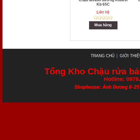
Chậu lavabo dương Kobesi
Kb 65C
Liên hệ
Mua hàng
TRANG CHỦ
GIỚI THIỆ
Tổng Kho Chậu rửa bát
Hotline: 0976
Shophouse: Ánh Dương 8-25