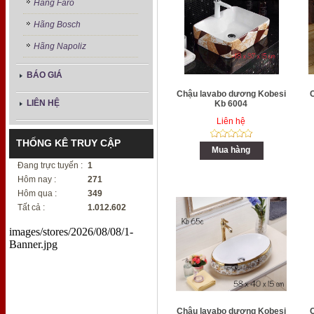
Hãng Faro
Hãng Bosch
Hãng Napoliz
BÁO GIÁ
Chậu lavabo dương Kobesi
LIÊN HỆ
Kb 6004
Liên hệ
THỐNG KÊ TRUY CẬP
Mua hàng
Đang trực tuyến :
1
Hôm nay :
271
Hôm qua :
349
Tất cả :
1.012.602
images/stores/2026/08/08/1-
Banner.jpg
Chậu lavabo dương Kobesi