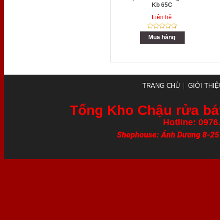
Kb 65C
Liên hệ
Mua hàng
TRANG CHỦ
GIỚI THIỆ
Tổng Kho Chậu rửa bát
Hotline: 0976
Shophouse: Ánh Dương 8-25