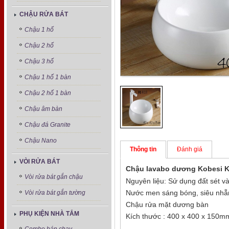
CHẬU RỬA BÁT
Chậu 1 hố
Chậu 2 hố
Chậu 3 hố
Chậu 1 hố 1 bàn
Chậu 2 hố 1 bàn
Chậu âm bàn
Chậu đá Granite
Chậu Nano
Thông tin
Đánh giá
VÒI RỬA BÁT
Chậu lavabo dương Kobesi K
Vòi rửa bát gắn chậu
Nguyên liệu: Sử dụng đất sét v
Nước men sáng bóng, siêu nhẵ
Vòi rửa bát gắn tường
Chậu rửa mặt dương bàn
PHỤ KIỆN NHÀ TẮM
Kích thước : 400 x 400 x 150m