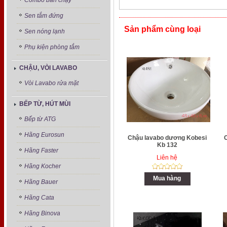
Combo bán chạy
Sen tắm đứng
Sản phẩm cùng loại
Sen nóng lạnh
Phụ kiện phòng tắm
CHẬU, VÒI LAVABO
Vòi Lavabo rửa mặt
BẾP TỪ, HÚT MÙI
Bếp từ ATG
Hãng Eurosun
Chậu lavabo dương Kobesi
Kb 132
Hãng Faster
Liên hệ
Hãng Kocher
Mua hàng
Hãng Bauer
Hãng Cata
Hãng Binova