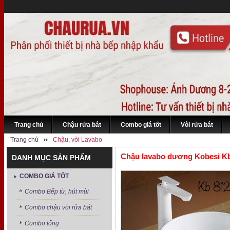
Trang chủ
Chậu rửa bát
Combo giá tốt
Vòi rửa bát
Trang chủ
Chậu, vòi Lavabo
Chậu lavabo dương Kobesi K
DANH MỤC SẢN PHẨM
COMBO GIÁ TỐT
Combo Bếp từ, hút mùi
Combo chậu vòi rửa bát
Combo tổng