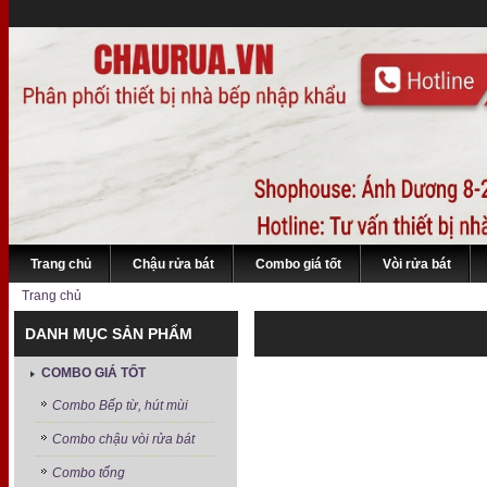
Trang chủ
Chậu rửa bát
Combo giá tốt
Vòi rửa bát
Trang chủ
DANH MỤC SẢN PHẨM
COMBO GIÁ TỐT
Combo Bếp từ, hút mùi
Combo chậu vòi rửa bát
Combo tổng