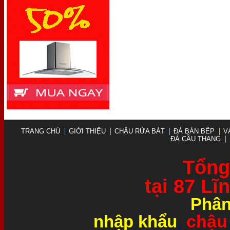
TRANG CHỦ
GIỚI THIỆU
CHẬU RỬA BÁT
ĐÁ BÀN BẾP
V
ĐÁ CẦU THANG
Tổng 
tại 87 L
Phân
chậu
nhập khẩu
,