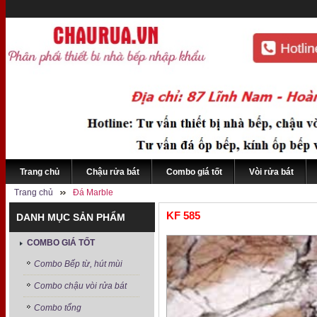
Trang chủ
Chậu rửa bát
Combo giá tốt
Vòi rửa bát
Trang chủ
Đá Marble
KF 585
DANH MỤC SẢN PHẨM
COMBO GIÁ TỐT
Combo Bếp từ, hút mùi
Combo chậu vòi rửa bát
Combo tổng