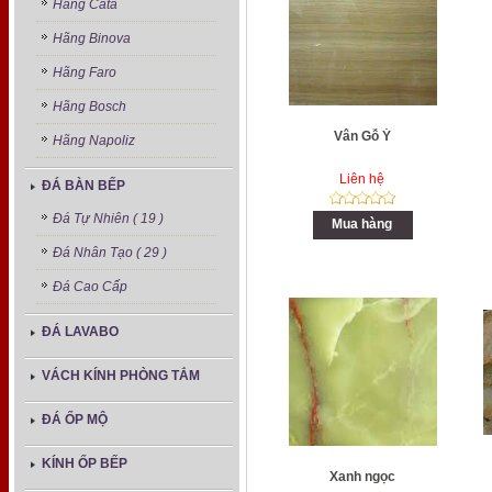
Hãng Cata
Hãng Binova
Hãng Faro
Hãng Bosch
Vân Gỗ Ý
Hãng Napoliz
Liên hệ
ĐÁ BÀN BẾP
Đá Tự Nhiên ( 19 )
Mua hàng
Đá Nhân Tạo ( 29 )
Đá Cao Cấp
ĐÁ LAVABO
VÁCH KÍNH PHÒNG TẮM
ĐÁ ỐP MỘ
KÍNH ỐP BẾP
Xanh ngọc