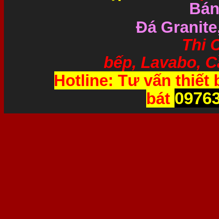
Bán
Đá Granite
Thi Công và 
bếp, Lavabo, Cầ
Hotline: Tư vấn thiết 
0976
bát