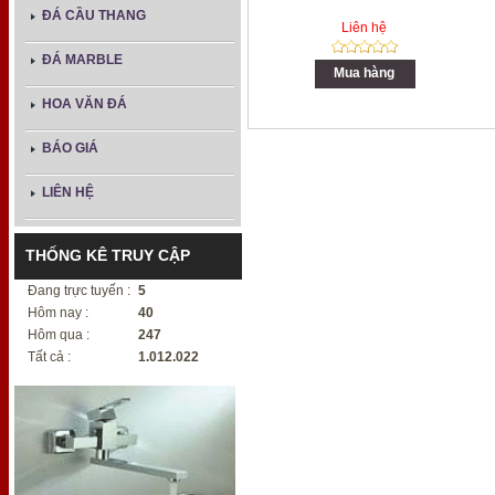
ĐÁ CẦU THANG
Liên hệ
ĐÁ MARBLE
Mua hàng
HOA VĂN ĐÁ
BÁO GIÁ
LIÊN HỆ
THỐNG KÊ TRUY CẬP
Đang trực tuyến :
5
Hôm nay :
40
Hôm qua :
247
Tất cả :
1.012.022