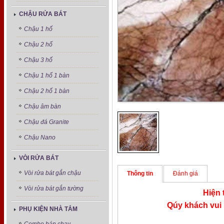
CHẬU RỬA BÁT
Chậu 1 hố
Chậu 2 hố
Chậu 3 hố
Chậu 1 hố 1 bàn
Chậu 2 hố 1 bàn
Chậu âm bàn
Chậu đá Granite
Chậu Nano
VÒI RỬA BÁT
Vòi rửa bát gắn chậu
Thông tin
Đánh giá
Vòi rửa bát gắn tường
Hiện 
Qúy khách vui 
PHỤ KIỆN NHÀ TẮM