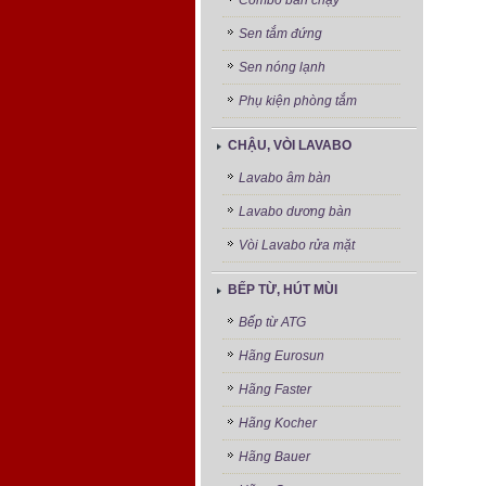
Combo bán chạy
Sen tắm đứng
Sen nóng lạnh
Phụ kiện phòng tắm
CHẬU, VÒI LAVABO
Lavabo âm bàn
Lavabo dương bàn
Vòi Lavabo rửa mặt
BẾP TỪ, HÚT MÙI
Bếp từ ATG
Hãng Eurosun
Hãng Faster
Hãng Kocher
Hãng Bauer