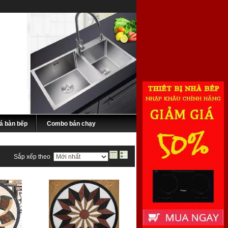
á bàn bếp
Combo bán chạy
Sắp xếp theo