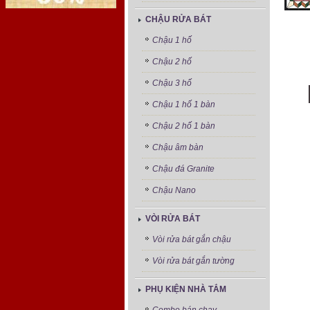
CHẬU RỬA BÁT
Chậu 1 hố
Chậu 2 hố
Chậu 3 hố
Chậu 1 hố 1 bàn
Chậu 2 hố 1 bàn
Chậu âm bàn
Chậu đá Granite
Chậu Nano
VÒI RỬA BÁT
Vòi rửa bát gắn chậu
Vòi rửa bát gắn tường
PHỤ KIỆN NHÀ TẮM