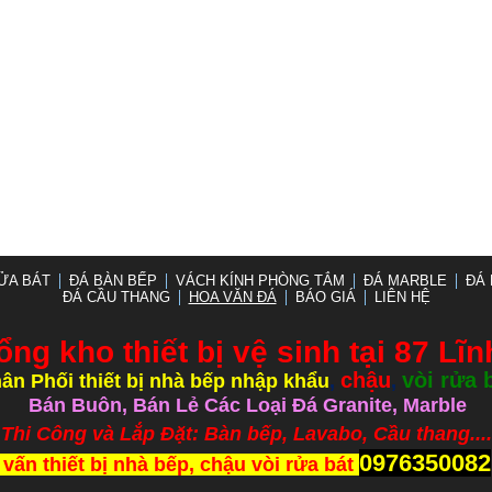
ỬA BÁT
ĐÁ BÀN BẾP
VÁCH KÍNH PHÒNG TẮM
ĐÁ MARBLE
ĐÁ 
ĐÁ CẦU THANG
HOA VĂN ĐÁ
BÁO GIÁ
LIÊN HỆ
ổng kho thiết bị vệ sinh tại 87 Lĩ
chậu
vòi rửa 
ân Phối thiết bị nhà bếp nhập khẩu
,
,
Bán Buôn, Bán Lẻ Các Loại Đá Granite, Marble
ắp Đặt: Bàn bếp, Lavabo, Cầu thang.....
0976350082
 vấn thiết bị nhà bếp, chậu vòi rửa bát