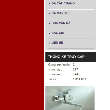
ĐÁ CẦU THANG
ĐÁ MARBLE
HOA VĂN ĐÁ
BÁO GIÁ
LIÊN HỆ
THỐNG KÊ TRUY CẬP
Đang trực tuyến :
1
Hôm nay :
197
Hôm qua :
424
Tất cả :
1.011.932