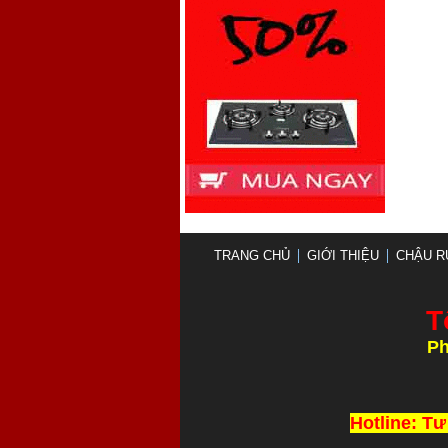
TRANG CHỦ
GIỚI THIỆU
CHẬU R
T
Ph
Thi Công và L
Hotline: Tư