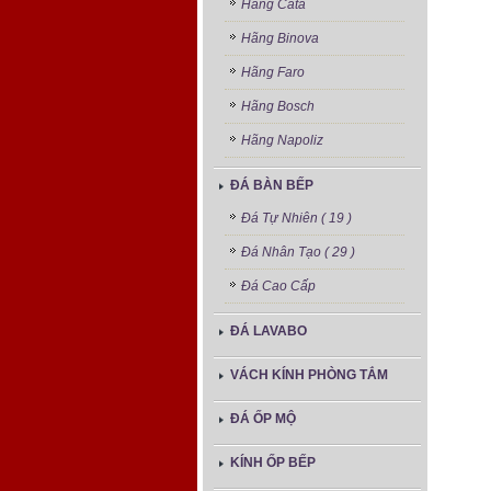
Hãng Cata
Hãng Binova
Hãng Faro
Hãng Bosch
Hãng Napoliz
ĐÁ BÀN BẾP
Đá Tự Nhiên ( 19 )
Đá Nhân Tạo ( 29 )
Đá Cao Cấp
ĐÁ LAVABO
VÁCH KÍNH PHÒNG TẮM
ĐÁ ỐP MỘ
KÍNH ỐP BẾP