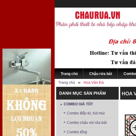
Trang chủ
Chậu rửa bát
Combo 
Trang chủ
Hoa Văn Đá
DANH MỤC SẢN PHẨM
HOA 
COMBO GIÁ TỐT
Combo Bếp từ, hút mùi
Combo chậu vòi rửa bát
Combo tổng