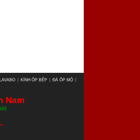
LAVABO
KÍNH ỐP BẾP
ĐÁ ỐP MỘ
nh Nam
bát
...
.