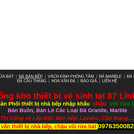
ỬA BÁT
ĐÁ BÀN BẾP
VÁCH KÍNH PHÒNG TẮM
ĐÁ MARBLE
ĐÁ 
ĐÁ CẦU THANG
HOA VĂN ĐÁ
BÁO GIÁ
LIÊN HỆ
ổng kho thiết bị vệ sinh tại 87 Lĩ
chậu
vòi rửa 
ân Phối thiết bị nhà bếp nhập khẩu
,
,
Bán Buôn, Bán Lẻ Các Loại Đá Granite, Marble
ắp Đặt: Bàn bếp, Lavabo, Cầu thang.....
0976350082
 vấn thiết bị nhà bếp, chậu vòi rửa bát