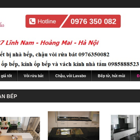
giá tốt
Vòi rửa bát
Chậu, vòi Lavabo
Bếp từ, hút mùi
Đ
ÀN BẾP