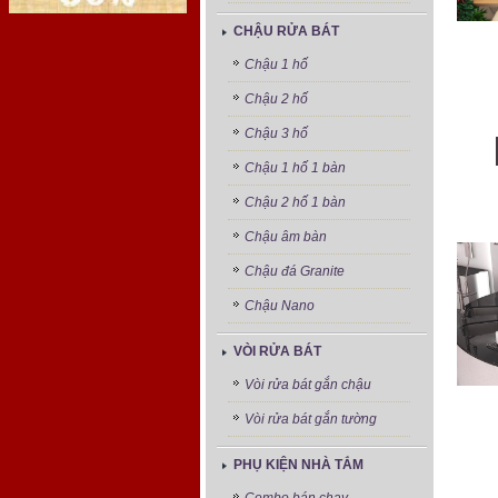
CHẬU RỬA BÁT
Chậu 1 hố
Chậu 2 hố
Chậu 3 hố
Chậu 1 hố 1 bàn
Chậu 2 hố 1 bàn
Chậu âm bàn
Chậu đá Granite
Chậu Nano
VÒI RỬA BÁT
Vòi rửa bát gắn chậu
Vòi rửa bát gắn tường
PHỤ KIỆN NHÀ TẮM