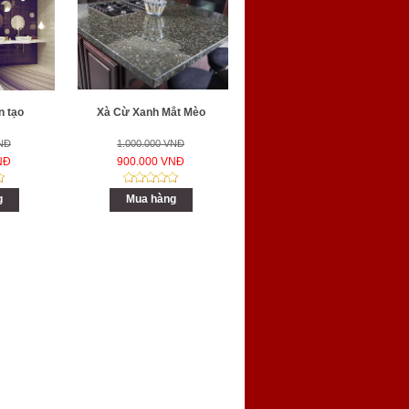
n tạo
Xà Cừ Xanh Mắt Mèo
VNĐ
1.000.000 VNĐ
NĐ
900.000 VNĐ
g
Mua hàng