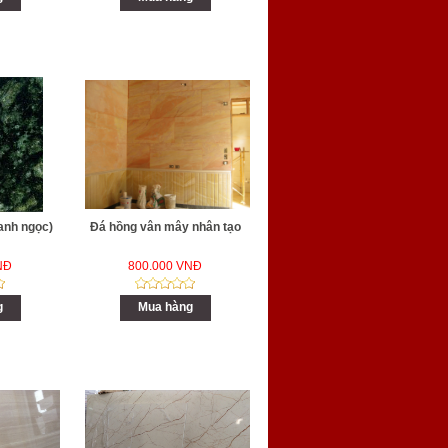
Xanh ngọc)
Đá hồng vân mây nhân tạo
NĐ
800.000 VNĐ
g
Mua hàng