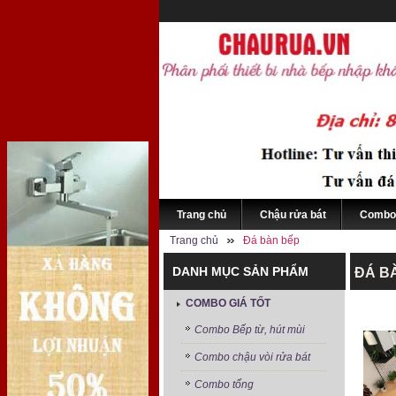
Trang chủ
Chậu rửa bát
Combo 
Trang chủ
Đá bàn bếp
DANH MỤC SẢN PHẨM
ĐÁ B
COMBO GIÁ TỐT
Combo Bếp từ, hút mùi
Combo chậu vòi rửa bát
Combo tổng