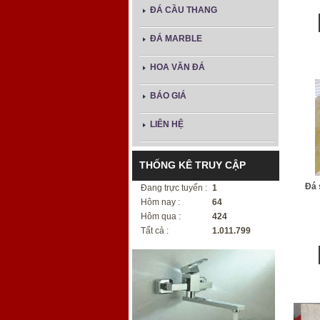
ĐÁ CẦU THANG
ĐÁ MARBLE
HOA VĂN ĐÁ
BÁO GIÁ
LIÊN HỆ
THỐNG KÊ TRUY CẬP
Đá 
Đang trực tuyến :
1
Hôm nay :
64
Hôm qua :
424
Tất cả :
1.011.799