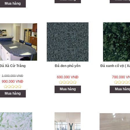
Mua hàng
Đá Xà Cừ Trắng
Đá đen phú yên
Đá xanh cổ vịt ( 
1.000.000 VNĐ
600.000 VNĐ
700.000 V
900.000 VNĐ
Mua hàng
Mua hàn
Mua hàng