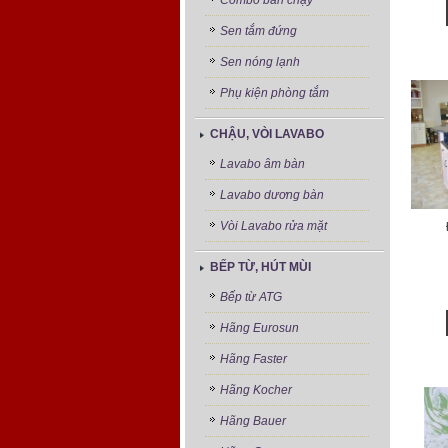
Combo bán chạy
Sen tắm đứng
Sen nóng lạnh
Phụ kiện phòng tắm
CHẬU, VÒI LAVABO
Lavabo âm bàn
Lavabo dương bàn
Vòi Lavabo rửa mặt
BẾP TỪ, HÚT MÙI
Bếp từ ATG
Hãng Eurosun
Hãng Faster
Hãng Kocher
Hãng Bauer