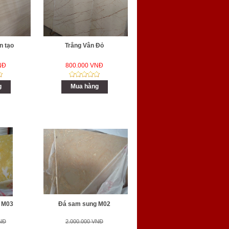
n tạo
Trắng Vân Đỏ
NĐ
800.000 VNĐ
g
Mua hàng
 M03
Đá sam sung M02
VNĐ
2.000.000 VNĐ