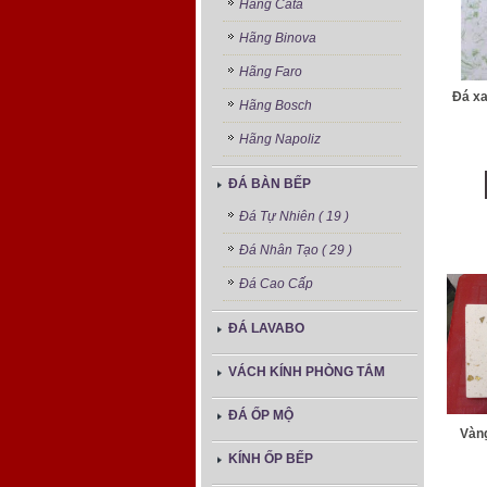
Hãng Cata
Hãng Binova
Hãng Faro
Đá xa
Hãng Bosch
Hãng Napoliz
ĐÁ BÀN BẾP
Đá Tự Nhiên ( 19 )
Đá Nhân Tạo ( 29 )
Đá Cao Cấp
ĐÁ LAVABO
VÁCH KÍNH PHÒNG TẮM
ĐÁ ỐP MỘ
Vàng
KÍNH ỐP BẾP