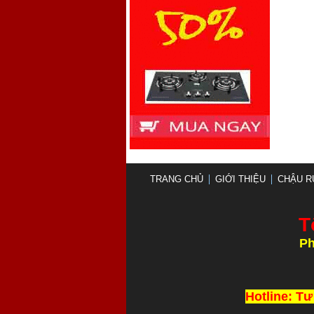
TRANG CHỦ
GIỚI THIỆU
CHẬU R
T
Ph
Thi Công và L
Hotline: Tư