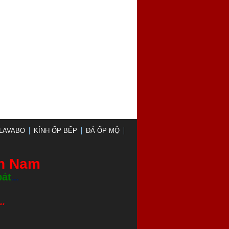
LAVABO
KÍNH ỐP BẾP
ĐÁ ỐP MỘ
nh Nam
bát
...
.