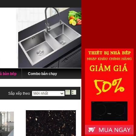
á bàn bếp
Combo bán chạy
Sắp xếp theo