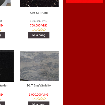
Kim Sa Trung
NĐ
1.100.000 VNĐ
NĐ
700.000 VNĐ
g
Mua hàng
àu đen
Đá Trắng Vân Mây
NĐ
1.000.000 VNĐ
g
Mua hàng