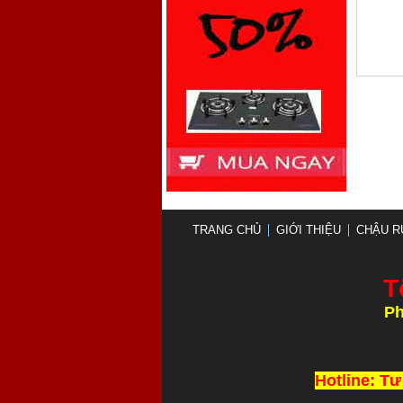
TRANG CHỦ
GIỚI THIỆU
CHẬU R
T
Ph
Thi Công và L
Hotline: Tư