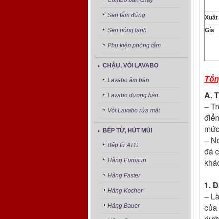
Combo bán chạy
Sen tắm đứng
Xuất
Sen nóng lạnh
Gía
Phụ kiện phòng tắm
CHẬU, VÒI LAVABO
Tổn
Lavabo âm bàn
A. 
Lavabo dương bàn
– Tr
Vòi Lavabo rửa mặt
điể
mức 
BẾP TỪ, HÚT MÙI
– Nế
Bếp từ ATG
đá c
Hãng Eurosun
khác
Hãng Faster
1. 
Hãng Kocher
– Là
của 
Hãng Bauer
dưỡ