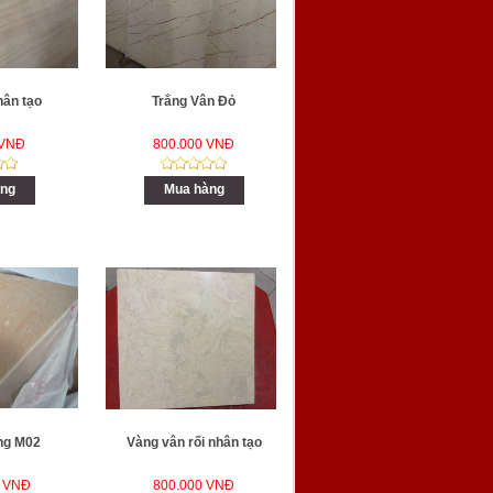
hân tạo
Trắng Vân Đỏ
 VNĐ
800.000 VNĐ
ng
Mua hàng
ng M02
Vàng vân rối nhân tạo
0 VNĐ
800.000 VNĐ