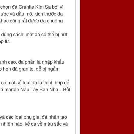
 chọn đá Granite Kim Sa bởi vì
nước và dầu mỡ, kích thước đa
 khác cũng rất được ưa chuộng
 …
 đúng cách, mặt đá có thể bị nứt
p từ.
thành cao, đa phần là nhập khẩu
o hơn đá granite, dễ bị ngấm
có một số loại đá là thích hợp để
, đá marble Nâu Tây Ban Nha…Bởi
và các loại phụ gia, đá nhân tạo
ự nhiên nào, kể cả về màu sắc và