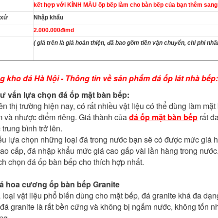
kết hợp với KÍNH MÀU ốp bếp làm cho bàn bếp của bạn thêm sang t
 xứ
Nhập khẩu
2.000.000đ/md
( giá trên là giá hoàn thiện, đã bao gồm tiền vận chuyển, chi phí nh
g kho đá Hà Nội - Thông tin về sản phẩm đá ốp lát nhà bếp:
Tư v
ấn lựa chọn đá ốp mặt bàn bếp:
ên thị trường hiện nay, có rất nhiều vật liệu có thể dùng làm mặ
m và nhược điểm riêng. Giá thành của
đá ốp mặt bàn bếp
rất đ
trung bình trở lên.
u lựa chọn những loại đá trong nước bạn sẽ có được mức giá 
ao cấp, đá nhập khẩu mức giá cao gấp vài lần hàng trong nước
h chọn đá ốp bàn bếp cho thích hợp nhất.
Đá hoa cương ốp bàn bếp
Granite
 loại vật liệu phổ biến dùng cho mặt bếp, đá granite khá đa d
đá granite là rất bền cứng và không bị ngấm nước, không tốn nh
ng.