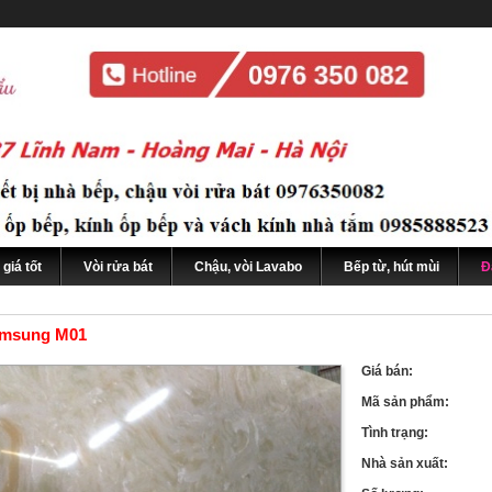
giá tốt
Vòi rửa bát
Chậu, vòi Lavabo
Bếp từ, hút mùi
Đ
amsung M01
Giá bán:
Mã sản phẩm:
Tình trạng:
Nhà sản xuất: