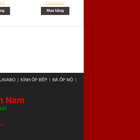
ng
Mua hàng
LAVABO
KÍNH ỐP BẾP
ĐÁ ỐP MỘ
nh Nam
bát
...
.