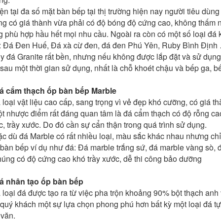
ện tại đa số mặt bàn bếp tại thị trường hiện nay người tiêu dùng
g có giá thành vừa phải có độ bóng độ cứng cao, không thấm 
 phù hợp hầu hết mọi nhu cầu. Ngoài ra còn có một số loại đá
: Đá Đen Huế, Đá xà cừ đen, đá đen Phú Yên, Ruby Bình Định
y đá Granite rất bền, nhưng nếu không được lắp đặt và sử dụng
sau một thời gian sử dụng, nhất là chỗ khoét chậu và bếp ga, bế
Đá cẩm thạch ốp bàn bếp
Marble
 loại vật liệu cao cấp, sang trọng vì vẻ đẹp khó cưỡng, có giá 
t nhược điểm rất đáng quan tâm là đá cẩm thạch có độ rỗng ca
, trầy xước. Do đó cần sự cẩn thận trong quá trình sử dụng.
c dù đá Marble có rất nhiều loại, màu sắc khác nhau nhưng chỉ 
 bàn bếp ví dụ như đá: Đá marble trắng sứ, đá marble vàng sò
húng có độ cứng cao khó trầy xước, dễ thi công bảo dưỡng
Đá nhân tạo ốp bàn bếp
 loại đá được tạo ra từ việc pha trộn khoảng 90% bột thạch anh 
quý khách một sự lựa chọn phong phú hơn bất kỳ một loại đá t
 văn.