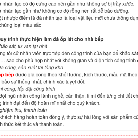
 nhân tạo có độ cứng cao nên gần như không sợ bị trầy xước.
 nhân tạo gần như không có độ rỗng nên rất dễ bảo dưỡng.
t nhược điểm là đá nhân tạo là loại vật liệu mới chưa thông dụn
chủng loại màu sắc
Quy trình thực hiện làm đá ốp lát cho nhà bếp
hảo sát, tư vấn tại nhà
g tôi cử nhân viên trực tiếp đến công trình của bạn để khảo sát
… sao cho phù hợp nhất với không gian và diện tích công trình
ia công, sản xuất tại tổng kho
ốp bếp
được gia công theo khối lượng, kích thước, mẫu mã the
bảo sự thống nhất, chính xác tuyệt đối.
hi công, lắp đặt công trình
đội ngũ nhân công lành nghề, cẩn thận, tỉ mỉ đến từng chi tiết 
 trình đạt đến độ hoàn mĩ nhất cho quý khách.
ghiệm thu, thanh toán
khách hàng hoàn toàn đồng ý, thực sự hài lòng với sản phẩm của
h thức kết thúc và thanh toán.