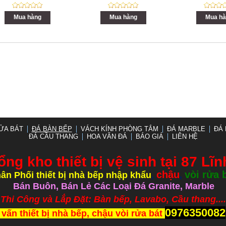
Mua hàng
Mua hàng
Mua hà
ỬA BÁT
ĐÁ BÀN BẾP
VÁCH KÍNH PHÒNG TẮM
ĐÁ MARBLE
ĐÁ 
ĐÁ CẦU THANG
HOA VĂN ĐÁ
BÁO GIÁ
LIÊN HỆ
ổng kho thiết bị vệ sinh tại 87 Lĩ
chậu
vòi rửa 
ân Phối thiết bị nhà bếp nhập khẩu
,
,
Bán Buôn, Bán Lẻ Các Loại Đá Granite, Marble
ắp Đặt: Bàn bếp, Lavabo, Cầu thang.....
0976350082
 vấn thiết bị nhà bếp, chậu vòi rửa bát