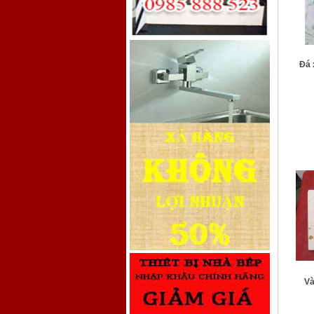
Đá 
Và