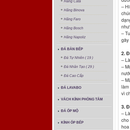
Hãng Cata
– Hi
Hãng Binova
chún
dạng
Hãng Faro
như
Hãng Bosch
– Tu
Hãng Napoliz
gãy 
ĐÁ BÀN BẾP
2. 
Đá Tự Nhiên ( 19 )
– Là
– Mộ
Đá Nhân Tạo ( 29 )
nước
Đá Cao Cấp
– Mặ
làm
ĐÁ LAVABO
vì c
VÁCH KÍNH PHÒNG TẮM
3. 
ĐÁ ỐP MỘ
– Là
cho 
KÍNH ỐP BẾP
hoa