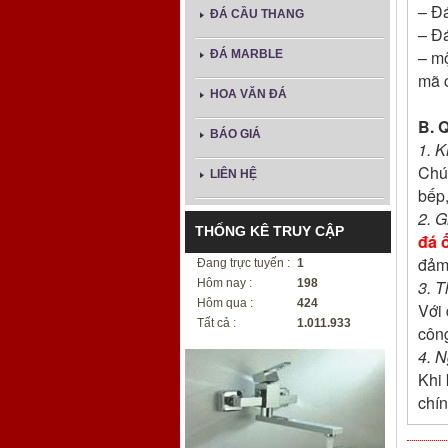
– Đá
ĐÁ CẦU THANG
– Đá
– mộ
ĐÁ MARBLE
mã 
HOA VĂN ĐÁ
B. 
BÁO GIÁ
1. K
Chún
LIÊN HỆ
bếp,
2. G
THỐNG KÊ TRUY CẬP
đá 
đảm 
Đang trực tuyến :
1
Hôm nay :
198
3. T
Hôm qua :
424
Với 
Tất cả :
1.011.933
công
4. N
Khi 
chín