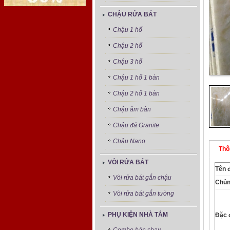
CHẬU RỬA BÁT
Chậu 1 hố
Chậu 2 hố
Chậu 3 hố
Chậu 1 hố 1 bàn
Chậu 2 hố 1 bàn
Chậu âm bàn
Chậu đá Granite
Chậu Nano
Thô
VÒI RỬA BÁT
Tên 
Vòi rửa bát gắn chậu
Chủn
Vòi rửa bát gắn tường
PHỤ KIỆN NHÀ TẮM
Đặc 