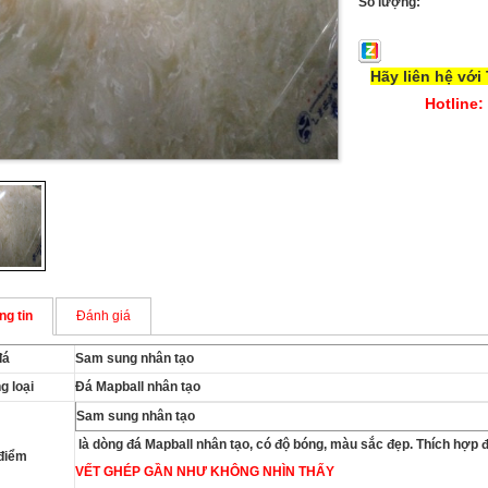
Số lượng:
Hãy liên hệ với
Hotline:
ng tin
Đánh giá
đá
Sam sung nhân tạo
g loại
Đá Mapball nhân tạo
Sam sung nhân tạo
là dòng đá Mapball nhân tạo, có độ bóng, màu sắc đẹp. Thích hợp
điểm
VẾT GHÉP GẦN NHƯ KHÔNG NHÌN THẤY