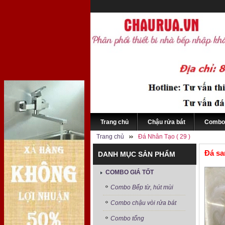
Trang chủ
Chậu rửa bát
Combo 
Trang chủ
Đá Nhân Tạo ( 29 )
Đá s
DANH MỤC SẢN PHẨM
COMBO GIÁ TỐT
Combo Bếp từ, hút mùi
Combo chậu vòi rửa bát
Combo tổng