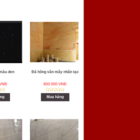
 màu đen
Đá hồng vân mây nhân tạo
 VNĐ
800.000 VNĐ
ng
Mua hàng