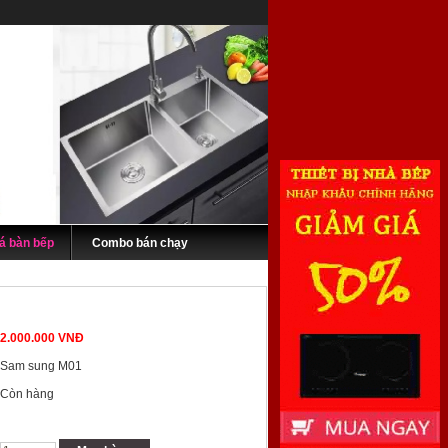
á bàn bếp
Combo bán chạy
2.000.000 VNĐ
Sam sung M01
Còn hàng