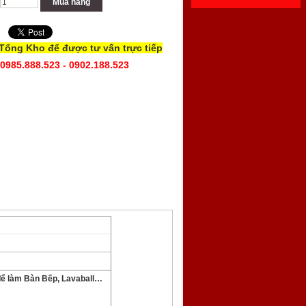
Mua hàng
 Tổng Kho để được tư vấn trực tiếp
 0985.888.523 - 0902.188.523
 để làm Bàn Bếp, Lavaball…