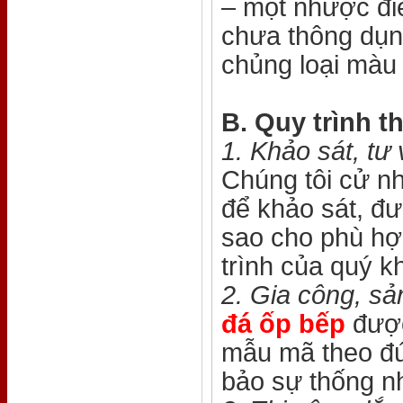
– một nhược điể
chưa thông dụn
chủng loại màu
B. Quy trình t
1. Khảo sát, tư 
Chúng tôi cử nh
để khảo sát, đư
sao cho phù hợp
trình của quý k
2. Gia công, sả
đá ốp bếp
được
mẫu mã theo đ
bảo sự thống nh