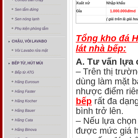
Combo bán chạy
Xuất xứ
Nhập khẩu
Sen tắm đứng
Gía
1.000.000đ/md
( giá trên là giá 
Sen nóng lạnh
Phụ kiện phòng tắm
Tổng kho đá H
CHẬU, VÒI LAVABO
lát nhà bếp:
Vòi Lavabo rửa mặt
A. Tư v
ấn lựa
BẾP TỪ, HÚT MÙI
– Trên thị trườn
Bếp từ ATG
dùng làm mặt b
Hãng Eurosun
nhược điểm riê
Hãng Faster
bếp
rất đa dạng
Hãng Kocher
bình trở lên.
Hãng Bauer
– Nếu lựa chọn
Hãng Cata
được mức giá h
Hãng Binova