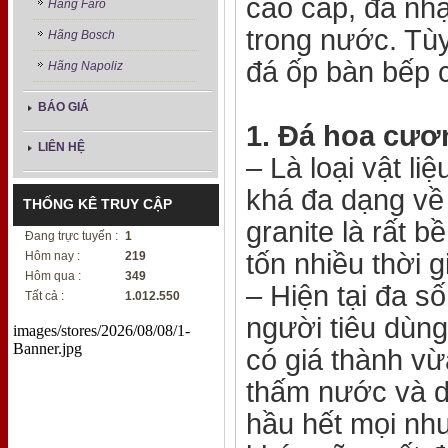
cao cấp, đá nh
Hãng Faro
trong nước. Tù
Hãng Bosch
đá ốp bàn bếp c
Hãng Napoliz
BÁO GIÁ
1. Đá hoa cươ
LIÊN HỆ
– Là loại vật l
khá đa dạng về
THỐNG KÊ TRUY CẬP
granite là rất 
Đang trực tuyến :
1
tốn nhiều thời 
Hôm nay :
219
Hôm qua :
349
– Hiện tại đa s
Tất cả :
1.012.550
người tiêu dùng
images/stores/2026/08/08/1-
Banner.jpg
có giá thành v
thấm nước và d
hầu hết mọi nhu