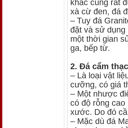
khác cũng rất 
xà cừ đen, đá 
– Tuy đá Grani
đặt và sử dụng 
một thời gian s
ga, bếp từ.
2. Đá cẩm thạ
– Là loại vật li
cưỡng, có giá t
– Một nhược đi
có độ rỗng cao 
xước. Do đó cần
– Mặc dù đá Mar