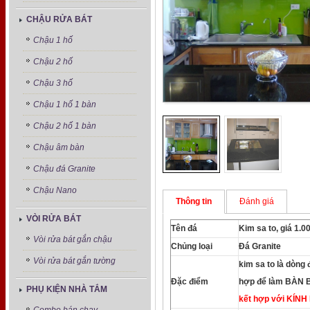
CHẬU RỬA BÁT
Chậu 1 hố
Chậu 2 hố
Chậu 3 hố
Chậu 1 hố 1 bàn
Chậu 2 hố 1 bàn
Chậu âm bàn
Chậu đá Granite
Chậu Nano
Thông tin
Đánh giá
VÒI RỬA BÁT
Tên đá
Kim sa to, giá 1.
Vòi rửa bát gắn chậu
Chủng loại
Đá Granite
Vòi rửa bát gắn tường
kim sa to là dòng 
Đặc điểm
hợp để làm BÀN
PHỤ KIỆN NHÀ TẮM
kết hợp với KÍNH 