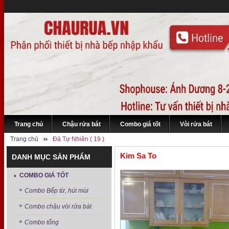
Trang chủ
Chậu rửa bát
Combo giá tốt
Vòi rửa bát
Trang chủ
Đá Tự Nhiên ( 19 )
Kim Sa To
DANH MỤC SẢN PHẨM
COMBO GIÁ TỐT
Combo Bếp từ, hút mùi
Combo chậu vòi rửa bát
Combo tổng