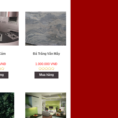
 Cám
Đá Trắng Vân Mây
 VNĐ
1.000.000 VNĐ
ng
Mua hàng