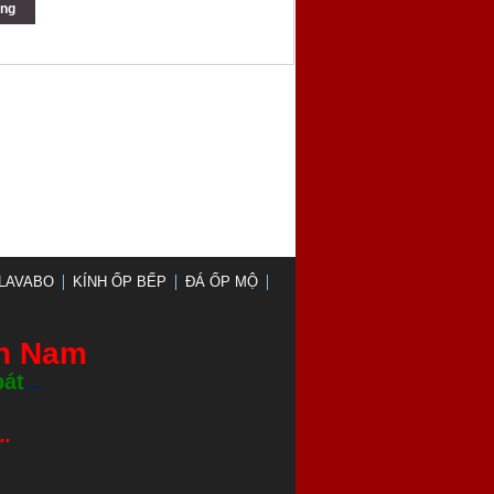
ng
LAVABO
KÍNH ỐP BẾP
ĐÁ ỐP MỘ
nh Nam
bát
...
.