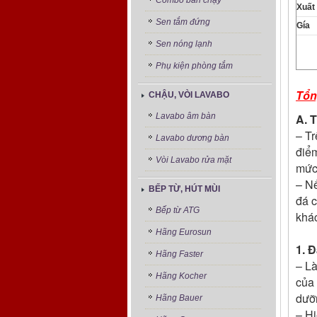
Combo bán chạy
Xuất
Sen tắm đứng
Gía
Sen nóng lạnh
Phụ kiện phòng tắm
Tổn
CHẬU, VÒI LAVABO
A. 
Lavabo âm bàn
– Tr
Lavabo dương bàn
điể
Vòi Lavabo rửa mặt
mức 
– Nế
BẾP TỪ, HÚT MÙI
đá c
Bếp từ ATG
khác
Hãng Eurosun
1. 
Hãng Faster
– Là
Hãng Kocher
của 
dưỡ
Hãng Bauer
– Hi