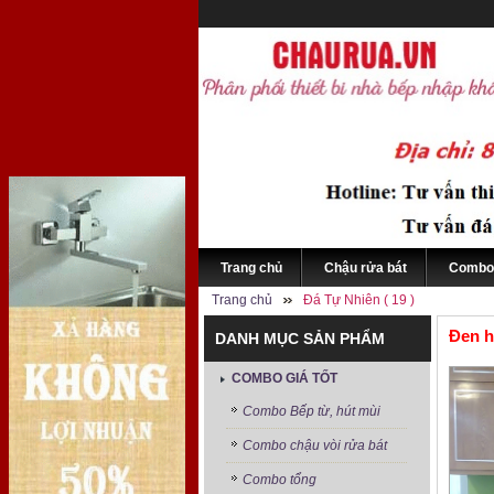
Trang chủ
Chậu rửa bát
Combo 
Trang chủ
Đá Tự Nhiên ( 19 )
Đen h
DANH MỤC SẢN PHẨM
COMBO GIÁ TỐT
Combo Bếp từ, hút mùi
Combo chậu vòi rửa bát
Combo tổng