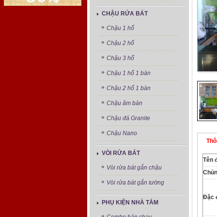
CHẬU RỬA BÁT
Chậu 1 hố
Chậu 2 hố
Chậu 3 hố
Chậu 1 hố 1 bàn
Chậu 2 hố 1 bàn
Chậu âm bàn
Chậu đá Granite
Chậu Nano
Thô
VÒI RỬA BÁT
Tên 
Vòi rửa bát gắn chậu
Chủn
Vòi rửa bát gắn tường
Đặc 
PHỤ KIỆN NHÀ TẮM