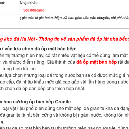
 xứ
Nhập khẩu
500.000đ/md
( giá trên là giá hoàn thiện, đã bao gồm tiền vận chuyển, chi phí nh
g kho đá Hà Nội - Thông tin về sản phẩm đá ốp lát nhà bếp:
Tư v
ấn lựa chọn đá ốp mặt bàn bếp:
ên thị trường hiện nay, có rất nhiều vật liệu có thể dùng làm mặ
m và nhược điểm riêng. Giá thành của
đá ốp mặt bàn bếp
rất đ
trung bình trở lên.
u lựa chọn những loại đá trong nước bạn sẽ có được mức giá 
ao cấp, đá nhập khẩu mức giá cao gấp vài lần hàng trong nước
h chọn đá ốp bàn bếp cho thích hợp nhất.
Đá hoa cương ốp bàn bếp
Granite
 loại vật liệu phổ biến dùng cho mặt bếp, đá granite khá đa d
đá granite là rất bền cứng và không bị ngấm nước, không tốn nh
ng.
ện tại đa số mặt bàn bếp tại thị trường hiện nay người tiêu dùng