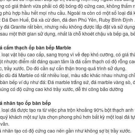
g có giá thành vừa phải có độ bóng độ cứng cao, không thấm 
 phù hợp hầu hết mọi nhu cầu. Ngoài ra còn có một số loại đá
: Đá Đen Huế, Đá xà cừ đen, đá đen Phú Yên, Ruby Bình Định
y đá Granite rất bền, nhưng nếu không được lắp đặt và sử dụng
sau một thời gian sử dụng, nhất là chỗ khoét chậu và bếp ga, bế
Đá cẩm thạch ốp bàn bếp
Marble
 loại vật liệu cao cấp, sang trọng vì vẻ đẹp khó cưỡng, có giá 
t nhược điểm rất đáng quan tâm là đá cẩm thạch có độ rỗng ca
, trầy xước. Do đó cần sự cẩn thận trong quá trình sử dụng.
c dù đá Marble có rất nhiều loại, màu sắc khác nhau nhưng chỉ 
 bàn bếp ví dụ như đá: Đá marble trắng sứ, đá marble vàng sò
húng có độ cứng cao khó trầy xước, dễ thi công bảo dưỡng
Đá nhân tạo ốp bàn bếp
 loại đá được tạo ra từ việc pha trộn khoảng 90% bột thạch anh 
quý khách một sự lựa chọn phong phú hơn bất kỳ một loại đá t
 văn.
 nhân tạo có độ cứng cao nên gần như không sợ bị trầy xước.