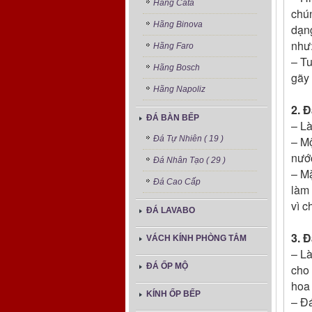
Hãng Cata
chún
Hãng Binova
dạng
như
Hãng Faro
– Tu
Hãng Bosch
gãy 
Hãng Napoliz
2. 
ĐÁ BÀN BẾP
– Là
– Mộ
Đá Tự Nhiên ( 19 )
nước
Đá Nhân Tạo ( 29 )
– Mặ
Đá Cao Cấp
làm
vì c
ĐÁ LAVABO
3. 
VÁCH KÍNH PHÒNG TẮM
– Là
ĐÁ ỐP MỘ
cho 
hoa
KÍNH ỐP BẾP
– Đá