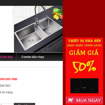
á bàn bếp
Combo bán chạy
500.000 VNĐ
DĐT467
Còn hàng