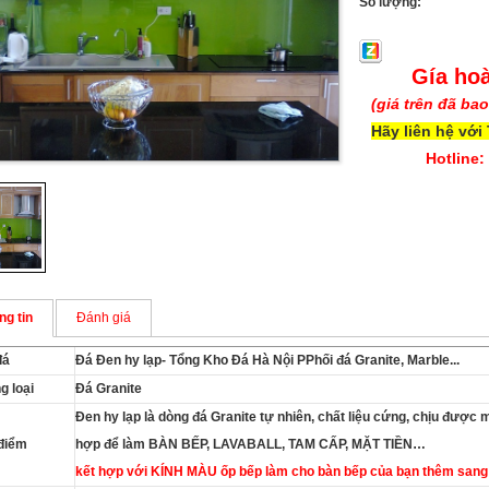
Số lượng:
Gía hoà
(giá trên đã ba
Hãy liên hệ với
Hotline:
ng tin
Đánh giá
đá
Đá Đen hy lạp-
Tổng Kho Đá Hà Nội PPhối đá Granite, Marble...
g loại
Đá Granite
Đen hy lạp
là dòng đá Granite tự nhiên, chất liệu cứng, chịu được m
điểm
hợp để làm BÀN BẾP, LAVABALL, TAM CẤP, MẶT TIỀN…
kết hợp với KÍNH MÀU ốp bếp làm cho bàn bếp của bạn thêm sang t