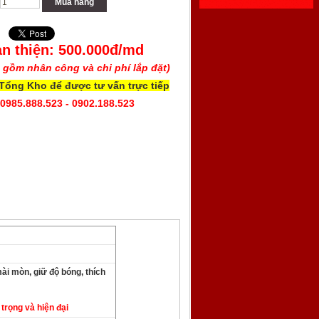
Mua hàng
n thiện: 500.000đ/md
o gồm nhân công và chi phí lắp đặt)
 Tổng Kho để được tư vấn trực tiếp
 0985.888.523 - 0902.188.523
ài mòn, giữ độ bóng, thích
rọng và hiện đại