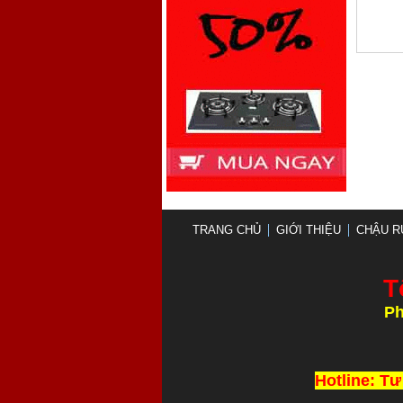
TRANG CHỦ
GIỚI THIỆU
CHẬU R
T
Ph
Thi Công và L
Hotline: Tư