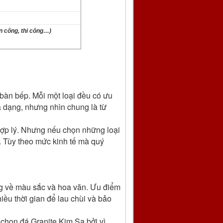
ân công, thi công…)
t bàn bếp. Mỗi một loại đều có ưu
a dạng, nhưng nhìn chung là từ
hợp lý. Nhưng nếu chọn những loại
. Tùy theo mức kinh tế mà quý
ạng về màu sắc và hoa văn. Ưu điểm
iều thời gian để lau chùi và bảo
 chọn đá Granite Kim Sa bởi vì