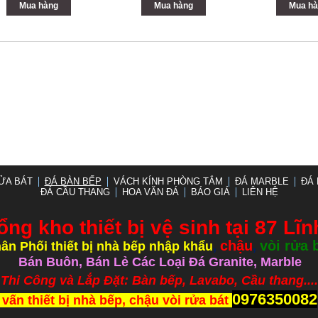
Mua hàng
Mua hàng
Mua hà
ỬA BÁT
ĐÁ BÀN BẾP
VÁCH KÍNH PHÒNG TẮM
ĐÁ MARBLE
ĐÁ 
ĐÁ CẦU THANG
HOA VĂN ĐÁ
BÁO GIÁ
LIÊN HỆ
ổng kho thiết bị vệ sinh tại 87 Lĩ
chậu
vòi rửa 
ân Phối thiết bị nhà bếp nhập khẩu
,
,
Bán Buôn, Bán Lẻ Các Loại Đá Granite, Marble
ắp Đặt: Bàn bếp, Lavabo, Cầu thang.....
0976350082
 vấn thiết bị nhà bếp, chậu vòi rửa bát