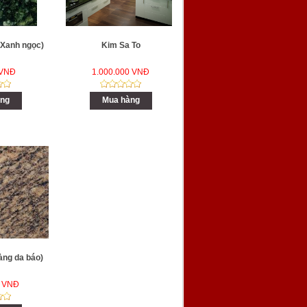
( Xanh ngọc)
Kim Sa To
 VNĐ
1.000.000 VNĐ
ng
Mua hàng
àng da báo)
0 VNĐ