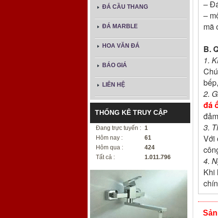
– Đá
ĐÁ CẦU THANG
– mộ
mã 
ĐÁ MARBLE
HOA VĂN ĐÁ
B. 
1. K
BÁO GIÁ
Chún
bếp,
LIÊN HỆ
2. G
đá 
THỐNG KÊ TRUY CẬP
đảm 
3. T
Đang trực tuyến :
1
Với 
Hôm nay :
61
công
Hôm qua :
424
Tất cả :
1.011.796
4. N
Khi 
chín
Sản