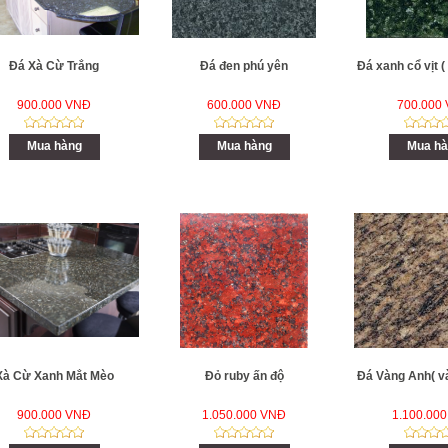
Đá Xà Cừ Trắng
Đá đen phú yên
Đá xanh cổ vịt 
900.000 VNĐ
600.000 VNĐ
700.000
Mua hàng
Mua hàng
Mua hà
Xà Cừ Xanh Mắt Mèo
Đỏ ruby ấn độ
Đá Vàng Anh( v
900.000 VNĐ
1.050.000 VNĐ
1.100.00