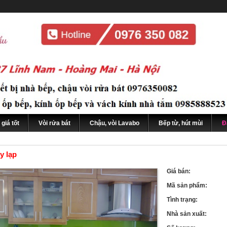
giá tốt
Vòi rửa bát
Chậu, vòi Lavabo
Bếp từ, hút mùi
Đ
y lạp
Giá bán:
Mã sản phẩm:
Tình trạng:
Nhà sản xuất: