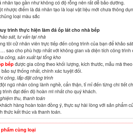
 nhân tạo gần như không có độ rỗng nên rất dễ bảo dưỡng.
t nhược điểm là đá nhân tạo là loại vật liệu mới chưa thông dụn
chủng loại màu sắc
Quy trình thực hiện làm đá ốp lát cho nhà bếp
hảo sát, tư vấn tại nhà
g tôi cử nhân viên trực tiếp đến công trình của bạn để khảo sát
… sao cho phù hợp nhất với không gian và diện tích công trình
ia công, sản xuất tại tổng kho
ốp bếp
được gia công theo khối lượng, kích thước, mẫu mã the
bảo sự thống nhất, chính xác tuyệt đối.
hi công, lắp đặt công trình
đội ngũ nhân công lành nghề, cẩn thận, tỉ mỉ đến từng chi tiết 
 trình đạt đến độ hoàn mĩ nhất cho quý khách.
ghiệm thu, thanh toán
khách hàng hoàn toàn đồng ý, thực sự hài lòng với sản phẩm của
h thức kết thúc và thanh toán.
 phẩm cùng loại