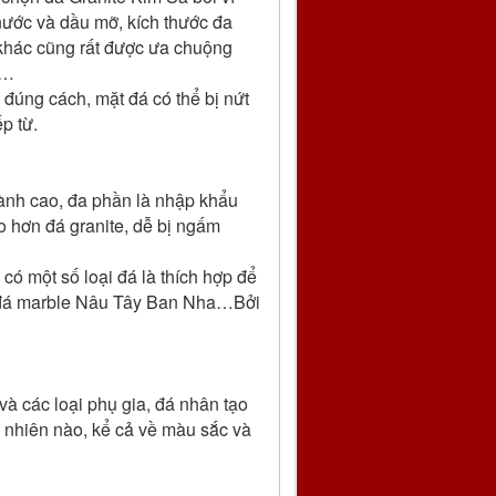
nước và dầu mỡ, kích thước đa
 khác cũng rất được ưa chuộng
 …
 đúng cách, mặt đá có thể bị nứt
p từ.
thành cao, đa phần là nhập khẩu
o hơn đá granite, dễ bị ngấm
có một số loại đá là thích hợp để
, đá marble Nâu Tây Ban Nha…Bởi
và các loại phụ gia, đá nhân tạo
ự nhiên nào, kể cả về màu sắc và