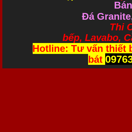
Bán
Đá Granite
Thi Công và 
bếp, Lavabo, Cầ
Hotline: Tư vấn thiết 
0976
bát