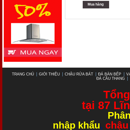
Mua hàng
TRANG CHỦ
GIỚI THIỆU
CHẬU RỬA BÁT
ĐÁ BÀN BẾP
V
ĐÁ CẦU THANG
Tổng 
tại 87 L
Phân
chậu
nhập khẩu
,