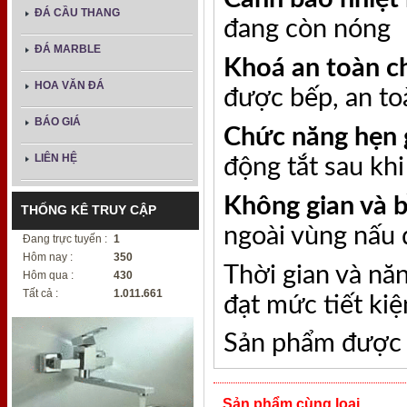
ĐÁ CẦU THANG
đang còn nóng
ĐÁ MARBLE
Khoá an toàn c
HOA VĂN ĐÁ
được bếp, an to
BÁO GIÁ
Chức năng hẹn 
LIÊN HỆ
động tắt sau kh
Không gian và b
THỐNG KÊ TRUY CẬP
ngoài vùng nấu 
Đang trực tuyến :
1
Hôm nay :
350
Thời gian và nă
Hôm qua :
430
Tất cả :
1.011.661
đạt mức tiết ki
Sản phẩm được 
Sản phẩm cùng loại