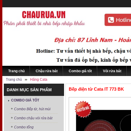
Trang chủ
Chậu rửa bát
Combo giá tốt
Vòi rửa bát
Trang chủ
Hãng Cata
Bếp điện từ Cata IT 773 BK
DANH MỤC SẢN PHẨM
COMBO GIÁ TỐT
Combo Bếp từ, hút mùi
Combo chậu vòi rửa bát
Combo tổng