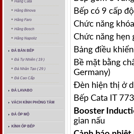
Hãng Cata
Bếp có 9 cấp độ 
Hãng Binova
Hãng Faro
Chức năng khóa
Hãng Bosch
Chức năng hẹn gi
Hãng Napoliz
Bảng điều khiển
ĐÁ BÀN BẾP
Đá Tự Nhiên ( 19 )
Bề mặt bằng ch
Đá Nhân Tạo ( 29 )
Germany)
Đá Cao Cấp
Đèn hiện thị ở 
ĐÁ LAVABO
Bếp Cata IT 773
VÁCH KÍNH PHÒNG TẮM
Booster Induct
ĐÁ ỐP MỘ
gian nấu
KÍNH ỐP BẾP
Cảnh báo nhiệt