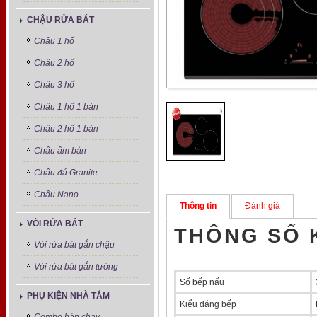
CHẬU RỬA BÁT
Chậu 1 hố
Chậu 2 hố
Chậu 3 hố
Chậu 1 hố 1 bàn
Chậu 2 hố 1 bàn
Chậu âm bàn
Chậu đá Granite
Chậu Nano
Thông tin
Đánh giá
VÒI RỬA BÁT
THÔNG SỐ 
Vòi rửa bát gắn chậu
Vòi rửa bát gắn tường
Số bếp nấu
PHỤ KIỆN NHÀ TẮM
Kiểu dáng bếp