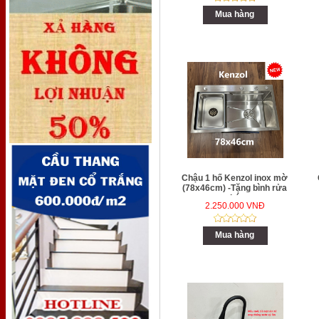
Mua hàng
Chậu 1 hố Kenzol inox mờ
(78x46cm) -Tặng bình rửa
chén
2.250.000 VNĐ
Mua hàng