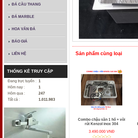
ĐÁ CẦU THANG
ĐÁ MARBLE
HOA VĂN ĐÁ
BÁO GIÁ
Sản phẩm cùng loại
LIÊN HỆ
THỐNG KÊ TRUY CẬP
Đang trực tuyến :
1
Hôm nay :
1
Hôm qua :
247
Tất cả :
1.011.983
Combo chậu sần 1 hố + vòi
rút Kenzol inox 304
3.490.000 VNĐ