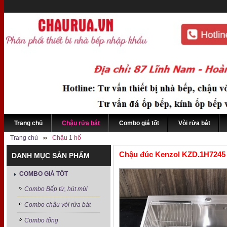
Trang chủ
Chậu rửa bát
Combo giá tốt
Vòi rửa bát
Trang chủ
Chậu 1 hố
Chậu đúc Kenzol KZD.1H7245
DANH MỤC SẢN PHẨM
COMBO GIÁ TỐT
Combo Bếp từ, hút mùi
Combo chậu vòi rửa bát
Combo tổng