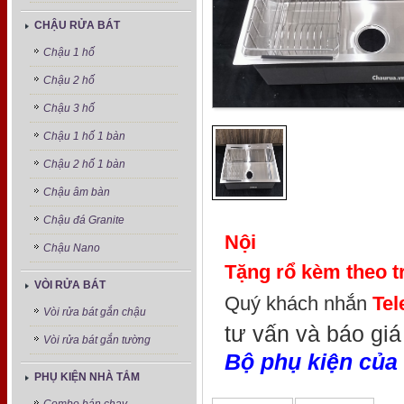
CHẬU RỬA BÁT
Chậu 1 hố
Chậu 2 hố
Chậu 3 hố
Chậu 1 hố 1 bàn
Chậu 2 hố 1 bàn
Chậu âm bàn
Chậu đá Granite
Nội
Chậu Nano
Tặng rổ kèm theo tr
VÒI RỬA BÁT
Quý khách nhắn
Te
Vòi rửa bát gắn chậu
tư vấn và báo giá 
Vòi rửa bát gắn tường
Bộ phụ kiện của 
PHỤ KIỆN NHÀ TẮM