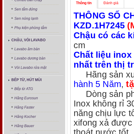
Combo bán chạy
Thông tin
Đánh giá
Sen tắm đứng
THÔNG SỐ CH
Sen nóng lạnh
KZD.1H7245
(
Phụ kiện phòng tắm
Chậu có các k
CHẬU, VÒI LAVABO
cm
Lavabo âm bàn
Chất liệu ino
Lavabo dương bàn
nhất trên thị 
Vòi Lavabo rửa mặt
Hãng sản xuấ
BẾP TỪ, HÚT MÙI
hành 5 Năm
,
t
Bếp từ ATG
Dòng sản phẩm
Hãng Eurosun
Inox không rỉ 
Hãng Faster
năng chịu lực t
Hãng Kocher
xifong xả được
Hãng Bauer
thoát nước tốt