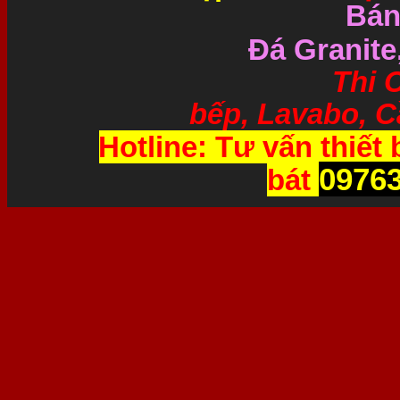
Bán
Đá Granite
Thi Công và 
bếp, Lavabo, Cầ
Hotline: Tư vấn thiết 
0976
bát