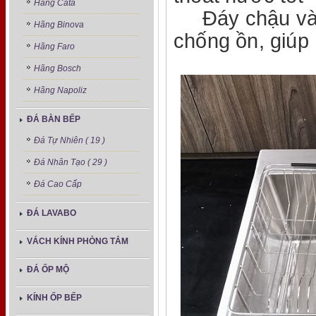
Hãng Cata
Đáy chậu và q
Hãng Binova
chống ồn, giúp 
Hãng Faro
Hãng Bosch
Hãng Napoliz
ĐÁ BÀN BẾP
Đá Tự Nhiên ( 19 )
Đá Nhân Tạo ( 29 )
Đá Cao Cấp
ĐÁ LAVABO
VÁCH KÍNH PHÒNG TẮM
ĐÁ ỐP MỘ
KÍNH ỐP BẾP