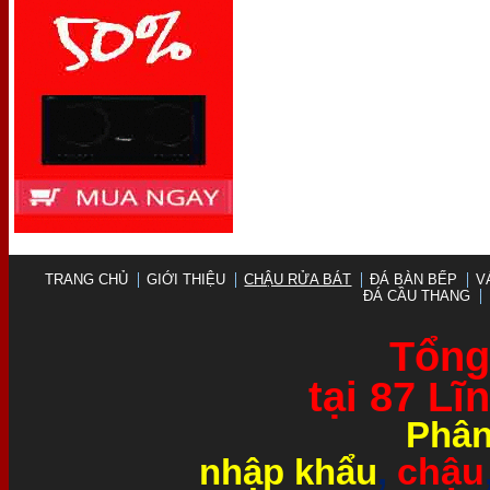
TRANG CHỦ
GIỚI THIỆU
CHẬU RỬA BÁT
ĐÁ BÀN BẾP
V
ĐÁ CẦU THANG
Tổng 
tại 87 L
Phân
chậu
nhập khẩu
,