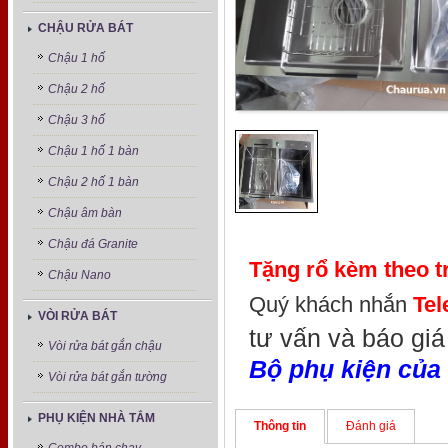
CHẬU RỬA BÁT
Chậu 1 hố
Chậu 2 hố
Chậu 3 hố
Chậu 1 hố 1 bàn
Chậu 2 hố 1 bàn
Chậu âm bàn
Chậu đá Granite
Tặng rổ kèm theo tr
Chậu Nano
Quý khách nhắn
Te
VÒI RỬA BÁT
tư vấn và báo giá 
Vòi rửa bát gắn chậu
Bộ phụ kiện của 
Vòi rửa bát gắn tường
PHỤ KIỆN NHÀ TẮM
Thông tin
Đánh giá