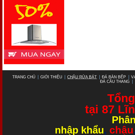
TRANG CHỦ
GIỚI THIỆU
CHẬU RỬA BÁT
ĐÁ BÀN BẾP
V
ĐÁ CẦU THANG
Tổng 
tại 87 L
Phân
chậu
nhập khẩu
,