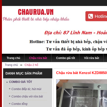
Trang chủ
Chậu rửa bát
Combo giá tốt
Vòi rửa bát
Trang chủ
Chậu 2 hố
Chậu rửa bát Kenzol KZD885
DANH MỤC SẢN PHẨM
COMBO GIÁ TỐT
Combo Bếp từ, hút mùi
Combo chậu vòi rửa bát
Combo tổng