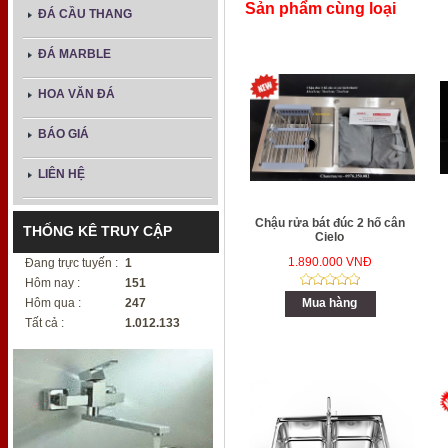
Sản phẩm cùng loại
ĐÁ CẦU THANG
ĐÁ MARBLE
HOA VĂN ĐÁ
BÁO GIÁ
LIÊN HỆ
Chậu rửa bát đúc 2 hố cân
THỐNG KÊ TRUY CẬP
Cielo
1.890.000 VNĐ
Đang trực tuyến :
1
Hôm nay :
151
Hôm qua :
247
Mua hàng
Tất cả :
1.012.133