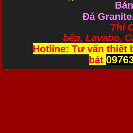
Bán
Đá Granite
Thi Công và 
bếp, Lavabo, Cầ
Hotline: Tư vấn thiết 
0976
bát