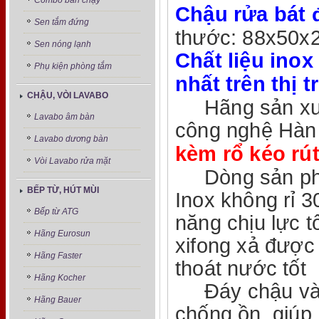
Combo bán chạy
Chậu rửa bát 
Sen tắm đứng
thước: 88x50x
Sen nóng lạnh
Chất liệu ino
Phụ kiện phòng tắm
nhất trên thị 
CHẬU, VÒI LAVABO
Hãng sản xuất
Lavabo âm bàn
công nghệ Hàn
Lavabo dương bàn
kèm rổ kéo rút 
Vòi Lavabo rửa mặt
Dòng sản phẩm
BẾP TỪ, HÚT MÙI
Inox không rỉ 
Bếp từ ATG
năng chịu lực t
Hãng Eurosun
xifong xả được
Hãng Faster
thoát nước tốt
Hãng Kocher
Đáy chậu và q
Hãng Bauer
chống ồn, giúp 