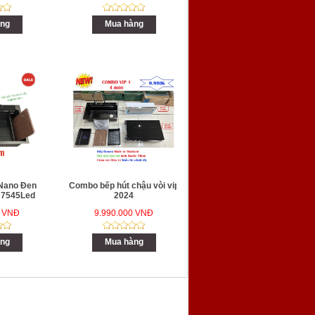
ng
Mua hàng
Nano Đen
Combo bếp hút chậu vòi vip
N7545Led
2024
0 VNĐ
9.990.000 VNĐ
ng
Mua hàng