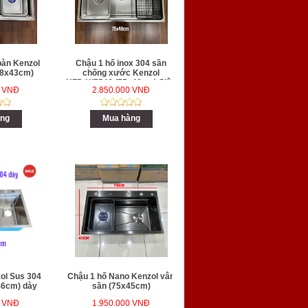
bàn Kenzol
Chậu 1 hố inox 304 sần
8x43cm)
chống xước Kenzol
KZD.Hi7546 (75x46cm) Siêu
0 VNĐ
2.850.000 VNĐ
dày 5 li
ng
Mua hàng
ol Sus 304
Chậu 1 hố Nano Kenzol vân
46cm) dày
sần (75x45cm)
0 VNĐ
1.950.000 VNĐ