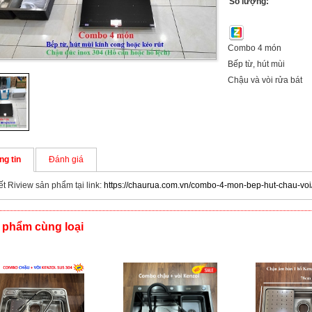
Số lượng:
Combo 4 món
Bếp từ, hút mùi
Chậu và vòi rửa bát
ng tin
Đánh giá
iết Riview sản phẩm tại link:
https://chaurua.com.vn/combo-4-mon-bep-hut-chau-voi
 phẩm cùng loại