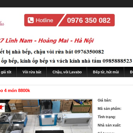
giá tốt
Vòi rửa bát
Chậu, vòi Lavabo
Bếp từ, hút mùi
Đ
o 4 món 8800k
Giá bán:
Mã sản phẩm:
Tình trạng:
Nhà sản xuất: