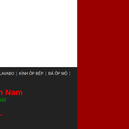
LAVABO
KÍNH ỐP BẾP
ĐÁ ỐP MỘ
nh Nam
bát
...
.