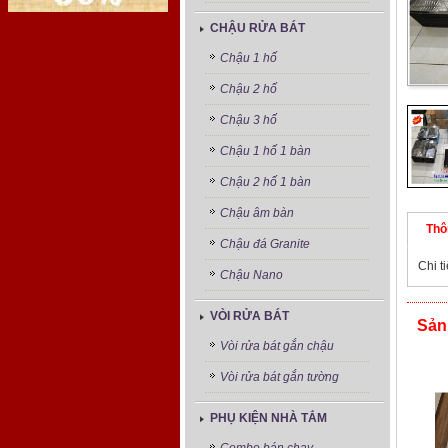
CHẬU RỬA BÁT
Chậu 1 hố
Chậu 2 hố
Chậu 3 hố
Chậu 1 hố 1 bàn
Chậu 2 hố 1 bàn
Chậu âm bàn
Thô
Chậu đá Granite
Chi t
Chậu Nano
VÒI RỬA BÁT
Sản
Vòi rửa bát gắn chậu
Vòi rửa bát gắn tường
PHỤ KIỆN NHÀ TẮM