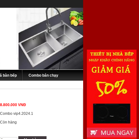
á bàn bếp
Combo bán chạy
8.800.000 VNĐ
Combo vip4.2024.1
Còn hàng