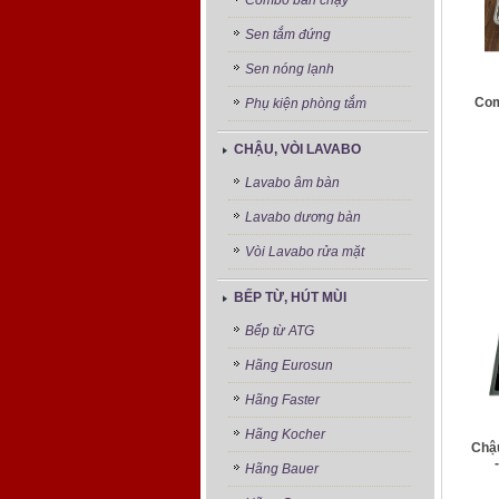
Combo bán chạy
Sen tắm đứng
Sen nóng lạnh
Com
Phụ kiện phòng tắm
CHẬU, VÒI LAVABO
Lavabo âm bàn
Lavabo dương bàn
Vòi Lavabo rửa mặt
BẾP TỪ, HÚT MÙI
Bếp từ ATG
Hãng Eurosun
Hãng Faster
Hãng Kocher
Chậ
Hãng Bauer