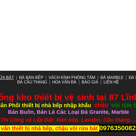
ỬA BÁT
ĐÁ BÀN BẾP
VÁCH KÍNH PHÒNG TẮM
ĐÁ MARBLE
ĐÁ 
ĐÁ CẦU THANG
HOA VĂN ĐÁ
BÁO GIÁ
LIÊN HỆ
ổng kho thiết bị vệ sinh tại 87 Lĩ
chậu
vòi rửa 
ân Phối thiết bị nhà bếp nhập khẩu
,
,
Bán Buôn, Bán Lẻ Các Loại Đá Granite, Marble
ắp Đặt: Bàn bếp, Lavabo, Cầu thang.....
0976350082
 vấn thiết bị nhà bếp, chậu vòi rửa bát