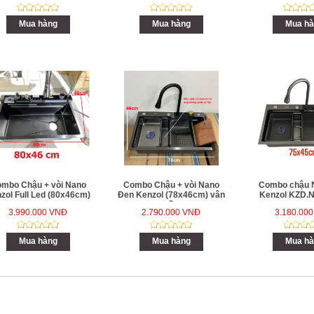
Mua hàng
Mua hàng
Mua hà
mbo Chậu + vòi Nano
Combo Chậu + vòi Nano
Combo chậu 
zol Full Led (80x46cm)
Đen Kenzol (78x46cm) vân
Kenzol KZD.
sần
3.990.000 VNĐ
2.790.000 VNĐ
3.180.00
Mua hàng
Mua hàng
Mua hà