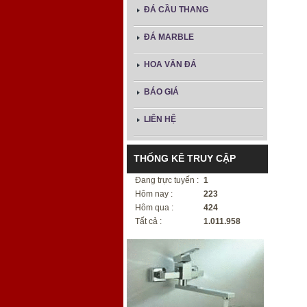
ĐÁ CẦU THANG
ĐÁ MARBLE
HOA VĂN ĐÁ
BÁO GIÁ
LIÊN HỆ
THỐNG KÊ TRUY CẬP
Đang trực tuyến :
1
Hôm nay :
223
Hôm qua :
424
Tất cả :
1.011.958