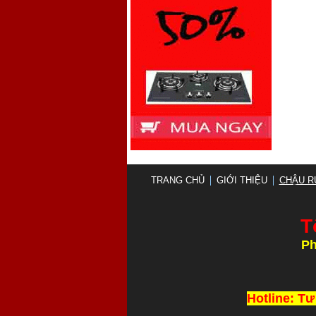
TRANG CHỦ
GIỚI THIỆU
CHẬU R
T
Ph
Thi Công và L
Hotline: Tư