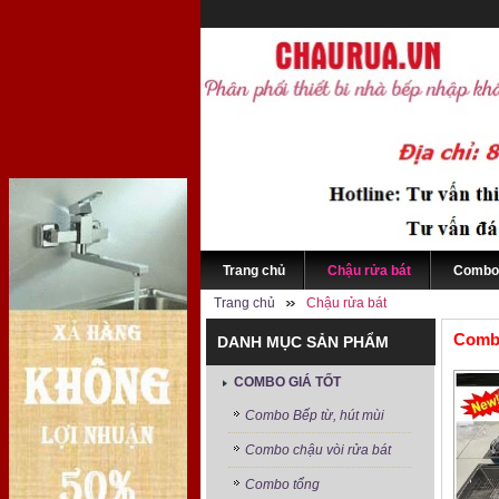
Trang chủ
Chậu rửa bát
Combo 
Trang chủ
Chậu rửa bát
Comb
DANH MỤC SẢN PHẨM
COMBO GIÁ TỐT
Combo Bếp từ, hút mùi
Combo chậu vòi rửa bát
Combo tổng