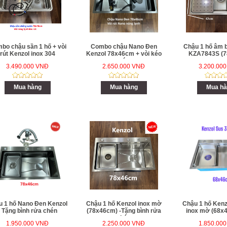
bo chậu sần 1 hố + vòi
Combo chậu Nano Đen
Chậu 1 hố âm 
rút Kenzol inox 304
Kenzol 78x46cm + vòi kéo
KZA7843S (7
rút
3.490.000 VNĐ
2.650.000 VNĐ
3.200.00
Mua hàng
Mua hàng
Mua hà
u 1 hố Nano Đen Kenzol
Chậu 1 hố Kenzol inox mờ
Chậu 1 hố Kenz
- Tặng bình rửa chén
(78x46cm) -Tặng bình rửa
inox mờ (68x
chén
1.950.000 VNĐ
2.250.000 VNĐ
1.850.00