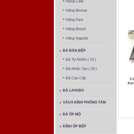
Hãng Cata
Hãng Binova
Hãng Faro
Hãng Bosch
Hãng Napoliz
ĐÁ BÀN BẾP
Đá Tự Nhiên ( 19 )
Đá Nhân Tạo ( 29 )
Đá Cao Cấp
Co
Ken
ĐÁ LAVABO
VÁCH KÍNH PHÒNG TẮM
ĐÁ ỐP MỘ
KÍNH ỐP BẾP