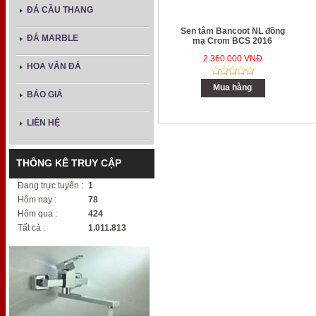
ĐÁ CẦU THANG
Sen tắm Bancoot NL đồng
ĐÁ MARBLE
mạ Crom BCS 2016
2.360.000 VNĐ
HOA VĂN ĐÁ
Mua hàng
BÁO GIÁ
LIÊN HỆ
THỐNG KÊ TRUY CẬP
Đang trực tuyến :
1
Hôm nay :
78
Hôm qua :
424
Tất cả :
1.011.813