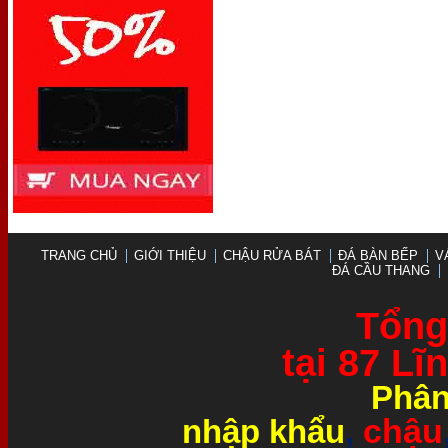
TRANG CHỦ
GIỚI THIỆU
CHẬU RỬA BÁT
ĐÁ BÀN BẾP
V
ĐÁ CẦU THANG
Tổng 
tại 87 L
Phân
chậu
nhập khẩu
,