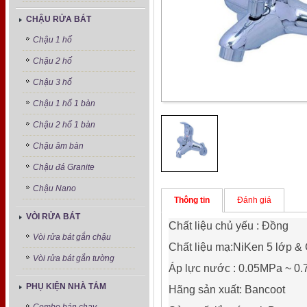
CHẬU RỬA BÁT
Chậu 1 hố
Chậu 2 hố
Chậu 3 hố
Chậu 1 hố 1 bàn
Chậu 2 hố 1 bàn
Chậu âm bàn
Chậu đá Granite
Chậu Nano
Thông tin
Đánh giá
VÒI RỬA BÁT
Chất liệu chủ yếu : Đồng
Vòi rửa bát gắn chậu
Chất liệu mạ:NiKen 5 lớp &
Vòi rửa bát gắn tường
Áp lực nước : 0.05MPa ~ 0
PHỤ KIỆN NHÀ TẮM
H
ãng sản xuất: Bancoot