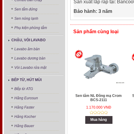
Combo bán chạy
Sản xuất lắp ráp tại: Bancoo
Sen tắm đứng
Bảo hành: 3 năm
Sen nóng lạnh
Phụ kiện phòng tắm
Sản phẩm cùng loại
CHẬU, VÒI LAVABO
Lavabo âm bàn
Lavabo dương bàn
Vòi Lavabo rửa mặt
BẾP TỪ, HÚT MÙI
Bếp từ ATG
Sen tắm NL Đồng mạ Crom
Hãng Eurosun
BCS-2111
Hãng Faster
1.170.000 VNĐ
Hãng Kocher
Mua hàng
Hãng Bauer