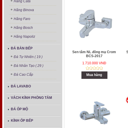
Hãng Cata
Hãng Binova
Hãng Faro
Hãng Bosch
Hãng Napoliz
ĐÁ BÀN BẾP
Sen tắm NL đồng mạ Crom
BCS-2017
Đá Tự Nhiên ( 19 )
1.710.000 VNĐ
Đá Nhân Tạo ( 29 )
Đá Cao Cấp
Mua hàng
ĐÁ LAVABO
VÁCH KÍNH PHÒNG TẮM
ĐÁ ỐP MỘ
KÍNH ỐP BẾP