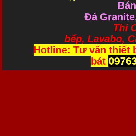
Bán
Đá Granite
Thi Công và 
bếp, Lavabo, Cầ
Hotline: Tư vấn thiết 
0976
bát