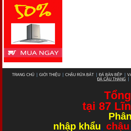
TRANG CHỦ
GIỚI THIỆU
CHẬU RỬA BÁT
ĐÁ BÀN BẾP
V
ĐÁ CẦU THANG
Tổng 
tại 87 L
Phân
chậu
nhập khẩu
,