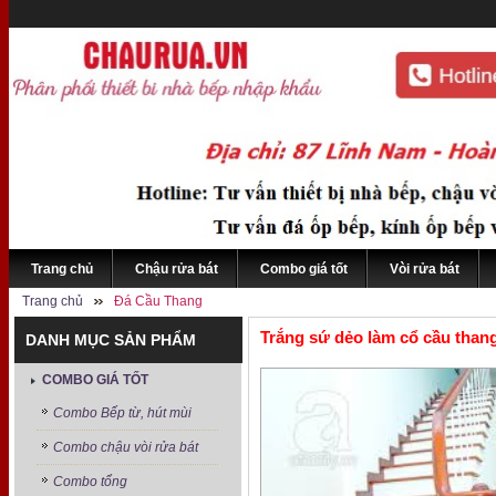
Trang chủ
Chậu rửa bát
Combo giá tốt
Vòi rửa bát
Trang chủ
Đá Cầu Thang
Trắng sứ dẻo làm cổ cầu than
DANH MỤC SẢN PHẨM
COMBO GIÁ TỐT
Combo Bếp từ, hút mùi
Combo chậu vòi rửa bát
Combo tổng