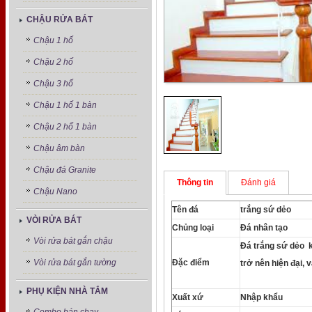
CHẬU RỬA BÁT
Chậu 1 hố
Chậu 2 hố
Chậu 3 hố
Chậu 1 hố 1 bàn
Chậu 2 hố 1 bàn
Chậu âm bàn
Chậu đá Granite
Thông tin
Đánh giá
Chậu Nano
Tên đá
trắng sứ dẻo
VÒI RỬA BÁT
Chủng loại
Đá nhân tạo
Vòi rửa bát gắn chậu
Đá trắng sứ dẻo k
Đặc điểm
Vòi rửa bát gắn tường
trở nên hiện đại,
PHỤ KIỆN NHÀ TẮM
Xuất xứ
Nhập khẩu