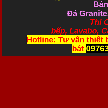
Bán
Đá Granite
Thi Công và 
bếp, Lavabo, Cầ
Hotline: Tư vấn thiết 
0976
bát