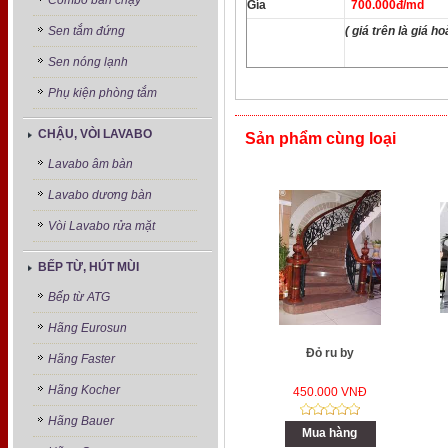
Combo bán chạy
Gía
700.000đ/md
( giá trên là giá 
Sen tắm đứng
Sen nóng lạnh
Phụ kiện phòng tắm
CHẬU, VÒI LAVABO
Sản phẩm cùng loại
Lavabo âm bàn
Lavabo dương bàn
Vòi Lavabo rửa mặt
BẾP TỪ, HÚT MÙI
Bếp từ ATG
Hãng Eurosun
Đỏ ru by
Hãng Faster
Hãng Kocher
450.000 VNĐ
Hãng Bauer
Mua hàng