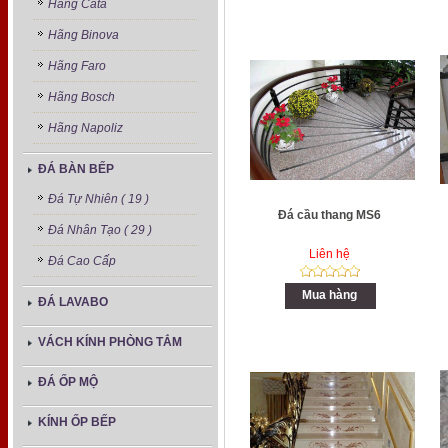
Hãng Cata
Hãng Binova
Hãng Faro
Hãng Bosch
Hãng Napoliz
ĐÁ BÀN BẾP
Đá Tự Nhiên ( 19 )
Đá cầu thang MS6
Đá Nhân Tạo ( 29 )
Liên hệ
Đá Cao Cấp
Mua hàng
ĐÁ LAVABO
VÁCH KÍNH PHÒNG TẮM
ĐÁ ỐP MỘ
KÍNH ỐP BẾP