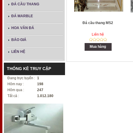
ĐÁ CẦU THANG
ĐÁ MARBLE
Đá cầu thang MS2
HOA VĂN ĐÁ
Liên hệ
BÁO GIÁ
Mua hàng
LIÊN HỆ
THỐNG KÊ TRUY CẬP
Đang trực tuyến :
1
Hôm nay :
198
Hôm qua :
247
Tất cả :
1.012.180