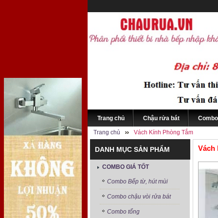
Trang chủ
Chậu rửa bát
Combo 
Trang chủ
Vách Kính Phòng Tắm
Vách 
DANH MỤC SẢN PHẨM
COMBO GIÁ TỐT
Combo Bếp từ, hút mùi
Combo chậu vòi rửa bát
Combo tổng