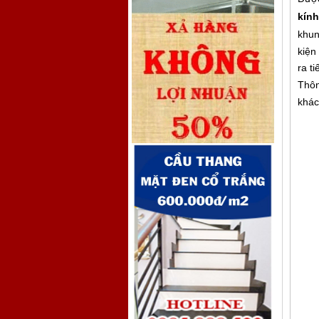
kính
khun
kiện
ra t
Thôn
khác