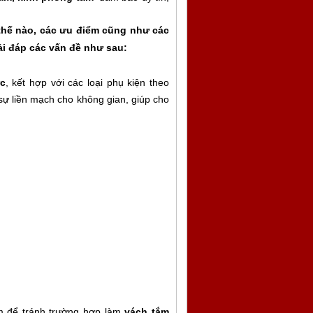
 thế nào, các ưu điểm cũng như các
ải đáp các vấn đề như sau:
c
, kết hợp với các loại phụ kiện theo
 sự liền mạch cho không gian, giúp cho
m để tránh trường hợp làm
vách tắm