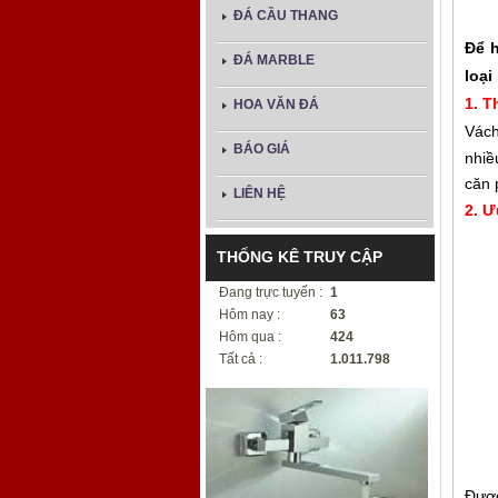
ĐÁ CẦU THANG
Để h
ĐÁ MARBLE
loại
1. T
HOA VĂN ĐÁ
Vách
BÁO GIÁ
nhiề
căn 
LIÊN HỆ
2. Ư
THỐNG KÊ TRUY CẬP
Đang trực tuyến :
1
Hôm nay :
63
Hôm qua :
424
Tất cả :
1.011.798
Được