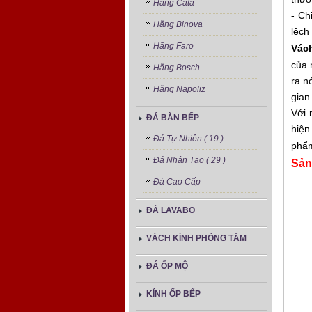
Hãng Cata
- Ch
Hãng Binova
lệch
Hãng Faro
Vách
của 
Hãng Bosch
ra n
Hãng Napoliz
gian
Với 
ĐÁ BÀN BẾP
hiện
Đá Tự Nhiên ( 19 )
phẩ
Đá Nhân Tạo ( 29 )
Sản
Đá Cao Cấp
ĐÁ LAVABO
VÁCH KÍNH PHÒNG TẮM
ĐÁ ỐP MỘ
KÍNH ỐP BẾP