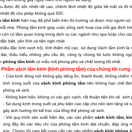
ịu được độ sốc nhiệt rất cao, chênh lệch nhiệt độ giữa bề mặt và lõi 
 nhiệt độ cho phép không quá 50C.
 tắm kính
hiện nay đã phổ biến trên thị trường và được mọi người sử
mỗi nhà. Phòng tắm kính giúp cuộc sống sinh hoạt của mỗi gia đình trở 
ó còn có tầm quan trọng trong dịch vụ các ngành như spa hoặc cho cá
 đặc biệt, yên tĩnh và tiện nghi nhât.
nhiều đặc tính vượt trội, tính thẩm mỹ cao, sử dụng Vách tắm kính là
 đại, thấu hiểu những yêu cầu đó, công ty chúng tôi luôn không n
m
phòng tắm kính
có mẫu mã phong phú và chất lượng tốt nhất.
 Phẩm vách tắm kính (kính phòng tắm) của chúng tôi cung c
- Cửa kính đóng mở không gây tiếng ồn, thanh thoát, không chiếm n
tính trong suốt
của
vách kính phòng tắm
nên không hạn chế tầ
phòng vệ sinh.
- Không bám bẩn, không có các góc cạnh, rất thuận tiện khi vệ sinh
- Sử dụng kính trong suốt và phụ kiện cao cấp cho nên làm tăng vẻ 
gây ảnh hưởng tới kiế trúc của tổng thể phòng vệ sinh.
- Với quy trình sản xuất hiện đại, các sản phẩm
vách kính tắm, k
ứng đầy đủ các tiêu chí của phòng tắm kính đạt chuẩn, đáp ứng mọi
trúc. Chúng tôi cam kết cung cấp các sản phẩm
vách kính phòng t