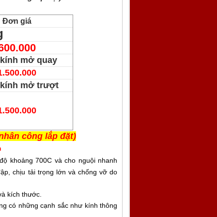
Đơn giá
g
600.000
 kính mở quay
1.500.000
 kính mở trượt
1.500.000
nhân công lắp đặt)
m
t độ khoảng 700C và cho nguội nhanh
ập, chịu tải trọng lớn và chống vỡ do
 và kích thước.
hông có những cạnh sắc như kính thông