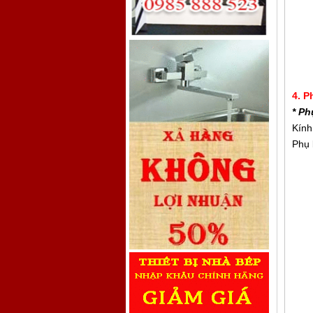
4. P
* Ph
Kính
Phụ 