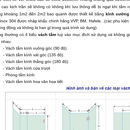
cao kịch trần sẽ không có không khí lưu thông dễ bị ngạt khi tắm 
g khoảng 1m2 đến 2m2 bao quanh được thiết kế bằng
kính cường
 inox 304 được nhập khẩu chính hãng VVP, BM, Hafele...(các phụ kiện
iếng động và không bị han gỉ trong quá trình sử dụng).
g thường có 4 kiểu
vách tắm
tuỳ vào mục đích sử dụng và không gia
 nhau:
-
Vách tắm kính vuông góc (90 độ)
.
-
Vách tắm kính vát góc (135 độ).
-
Vách tắm kính thẳng góc (180 độ).
-
Vách tắm kính cửa trượt
-
Phòng tắm kính
-
Vách tắm kính hoa văn họa tiết