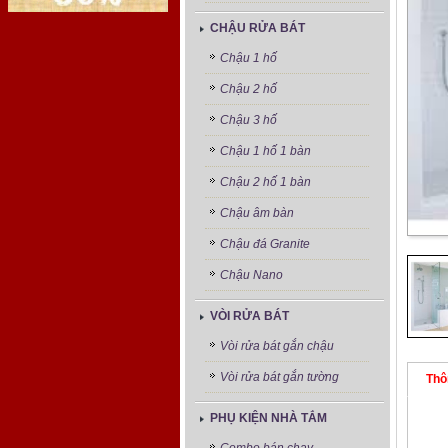
CHẬU RỬA BÁT
Chậu 1 hố
Chậu 2 hố
Chậu 3 hố
Chậu 1 hố 1 bàn
Chậu 2 hố 1 bàn
Chậu âm bàn
Chậu đá Granite
Chậu Nano
VÒI RỬA BÁT
Vòi rửa bát gắn chậu
Vòi rửa bát gắn tường
Thô
PHỤ KIỆN NHÀ TẮM