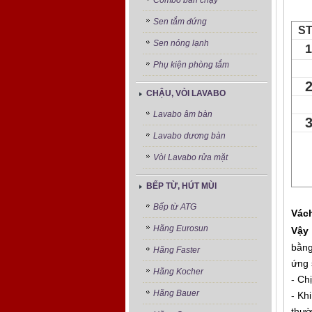
Combo bán chạy
Sen tắm đứng
S
Sen nóng lạnh
1
Phụ kiện phòng tắm
CHẬU, VÒI LAVABO
Lavabo âm bàn
Lavabo dương bàn
Vòi Lavabo rửa mặt
BẾP TỪ, HÚT MÙI
Bếp từ ATG
Vách
Hãng Eurosun
Vậy
bằng
Hãng Faster
ứng 
Hãng Kocher
- Ch
Hãng Bauer
- Kh
thườ