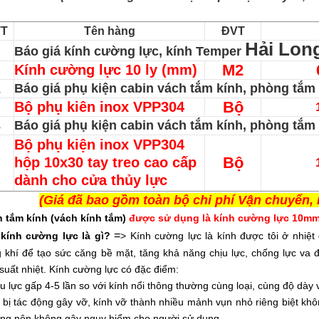
TT
Tên hàng
ĐVT
Hải Lon
Báo giá kính cường lực, kính Temper
M2
Kính cường lực 10 ly (mm)
2
Báo giá phụ kiện cabin vách tắm kính, phòng tắm
Bộ
Bộ phụ kiên inox VPP304
3
Báo giá phụ kiện cabin vách tắm kính, phòng tắm
Bộ phụ kiện inox VPP304
Bộ
hộp
10x30 tay treo cao cấp
dành cho cửa thủy lực
(Giá đã bao gồm toàn bộ chi phí Vận chuyển, 
 tắm kính (vách kính tắm)
được sử dụng
là kính cường lực 10m
=
 kính cường lực là gì?
>
Kính cường lực là kính được tôi ở nhiệ
 khí để tạo sức căng bề mặt, tăng khả năng chịu lực, chống lực va đ
suất nhiệt. Kính cường lực có đặc điểm:
ịu lực gấp 4-5 lần so với kính nổi thông thường cùng loại, cùng độ dày
i bị tác động gây vỡ, kính vỡ thành nhiều mảnh vụn nhỏ riêng biệt k
ng nên không gây nguy hiểm cho người sử dụng.