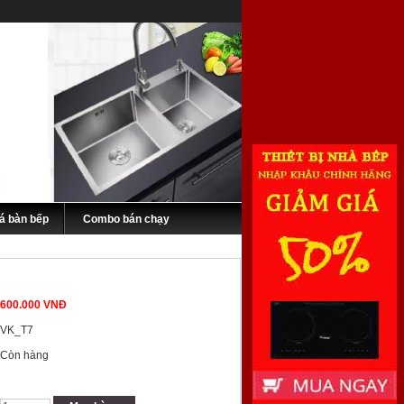
á bàn bếp
Combo bán chạy
600.000 VNĐ
VK_T7
Còn hàng