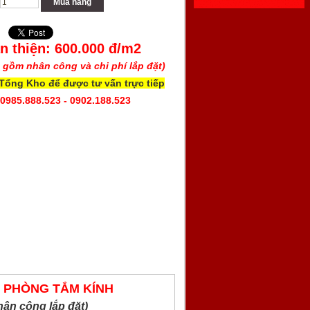
Mua hàng
n thiện:
600.000
đ/m2
o gồm nhân công và chi phí lắp đặt)
 Tổng Kho để được tư vấn trực tiếp
 0985.888.523 - 0902.188.523
, PHÒNG TẮM KÍNH
hân công lắp đặt)