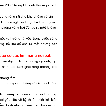
trên 200C trong khi kính thường chênh
 dụng rộng rãi cho khu phòng vệ sinh
lên tiện nghi và thuận lợi hơn, ngoài
c phòng xông hơi để tạo ra một không
 một xu hướng tất yếu trong cuộc sống
gừng nỗ lực để cho ra mắt những sản
ấp có các tính năng nổi bật:
hiều diện tích của phòng vệ sinh, đặc
m nhìn,
tạo cảm giác rộng thoáng cho
 phòng tắm.
sang trọng của phòng vệ sinh và không
ính phòng tắm
của chúng tôi luôn đáp
 yêu cầu về kỹ thuật, thiết kế, kiến
ắm, kính phòng tắm
đảm bảo uy tín,