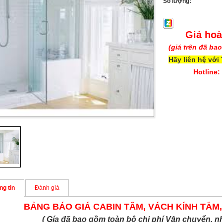
Số lượng:
Giá hoà
(giá trên đã ba
Hãy liên hệ với
Hotline:
ng tin
Đánh giá
BẢNG BÁO GIÁ CABIN TẮM, VÁCH KÍNH TẮM
( Gía đã bao gồm toàn bộ chi phí Vận chuyển, n