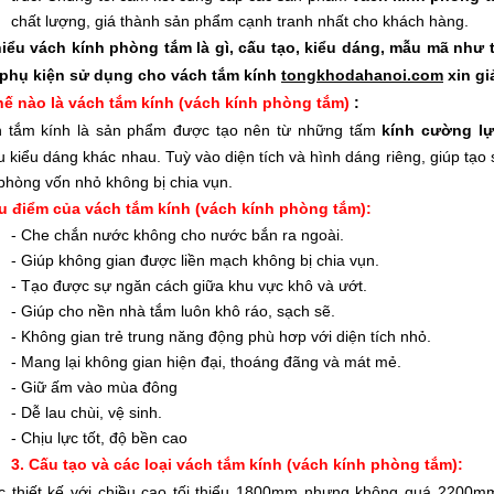
chất lượng, giá thành sản phẩm cạnh tranh nhất cho khách hàng.
iểu vách kính phòng tắm là gì, cấu tạo, kiểu dáng, mẫu mã như
 phụ kiện sử dụng cho vách tắm kính
tongkhodahanoi.com
xin gi
hế nào là vách tắm kính (vách kính phòng tắm)
:
 tắm kính là sản phẩm được tạo nên từ những tấm
kính cường lự
u kiểu dáng khác nhau. Tuỳ vào diện tích và hình dáng riêng, giúp tạo
phòng vốn nhỏ không bị chia vụn.
u điểm của vách tắm kính
(vách kính phòng tắm)
:
- Che chắn nước không cho nước bắn ra ngoài.
- Giúp không gian được liền mạch không bị chia vụn.
- Tạo được sự ngăn cách giữa khu vực khô và ướt.
- Giúp cho nền nhà tắm luôn khô ráo, sạch sẽ.
- Không gian trẻ trung năng động phù hơp với diện tích nhỏ.
- Mang lại không gian hiện đại, thoáng đãng và mát mẻ.
- Giữ ấm vào mùa đông
- Dễ lau chùi, vệ sinh.
- Chịu lực tốt, độ bền cao
3. Cấu tạo và các
loạ
i
vách tắ
m kính
(vách kính phòng tắm)
:
 thiết kế với chiều cao tối thiểu 1800mm nhưng không quá 2200m