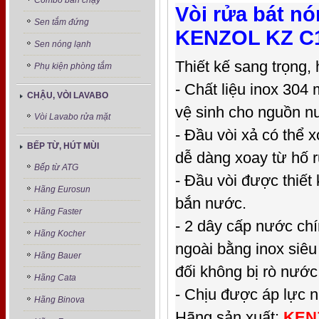
Combo bán chạy
Vòi rửa bát n
Sen tắm đứng
KENZOL KZ C
Sen nóng lạnh
T
hiết kế sang trọng, 
Phụ kiện phòng tắm
- Chất liệu inox 30
CHẬU, VÒI LAVABO
vệ sinh cho nguồn n
Vòi Lavabo rửa mặt
- Đầu vòi xả có thể 
BẾP TỪ, HÚT MÙI
dễ dàng xoay từ hố 
Bếp từ ATG
- Đầu vòi được thiết
Hãng Eurosun
bắn nước.
Hãng Faster
- 2 dây cấp nước chín
Hãng Kocher
ngoài bằng inox siêu
Hãng Bauer
đối không bị rò nước
Hãng Cata
- Chịu được áp lực 
Hãng Binova
Hãng sản xuất:
KEN