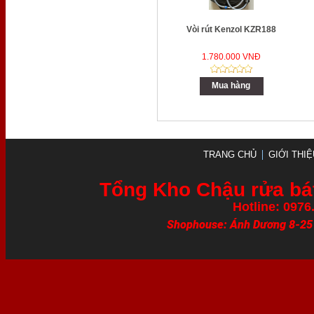
Vòi rút Kenzol KZR188
1.780.000 VNĐ
Mua hàng
TRANG CHỦ
GIỚI THIỆ
Tổng Kho Chậu rửa bát
Hotline: 0976
Shophouse: Ánh Dương 8-25