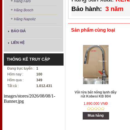
Hãng Faro
Bảo hành:
3 năm
Hãng Bosch
Hãng Napoliz
Sản phẩm cùng loại
BÁO GIÁ
LIÊN HỆ
THỐNG KÊ TRUY CẬP
Đang trực tuyến :
1
Hôm nay :
100
Hôm qua :
349
Tất cả :
1.012.431
Vòi rửa bát nóng lạnh dây
images/stores/2026/08/08/1-
rút Kobesi KB 804
Banner.jpg
1.890.000 VNĐ
Mua hàng